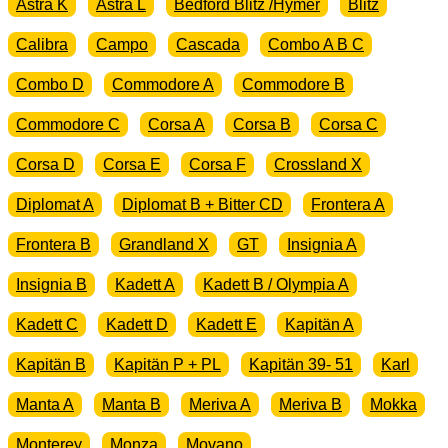
Astra K
Astra L
Bedford Blitz /Hymer
Blitz
Calibra
Campo
Cascada
Combo A B C
Combo D
Commodore A
Commodore B
Commodore C
Corsa A
Corsa B
Corsa C
Corsa D
Corsa E
Corsa F
Crossland X
Diplomat A
Diplomat B + Bitter CD
Frontera A
Frontera B
Grandland X
GT
Insignia A
Insignia B
Kadett A
Kadett B / Olympia A
Kadett C
Kadett D
Kadett E
Kapitän A
Kapitän B
Kapitän P + PL
Kapitän 39- 51
Karl
Manta A
Manta B
Meriva A
Meriva B
Mokka
Monterey
Monza
Movano