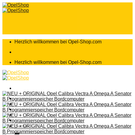
Zum
Inhalt
springen
Herzlich willkommen bei Opel-Shop.com
Herzlich willkommen bei Opel-Shop.com
Home
Shop
Teileanfrage
Teileliste
Suchen
nach: