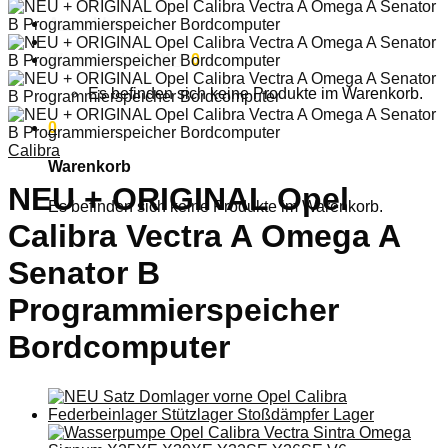
Anmelden
Warenkorb /
0,00
€
0
Es befinden sich keine Produkte im Warenkorb.
0
Calibra
Warenkorb
NEU + ORIGINAL Opel
Es befinden sich keine Produkte im Warenkorb.
Calibra Vectra A Omega A
Senator B
Programmierspeicher
Bordcomputer