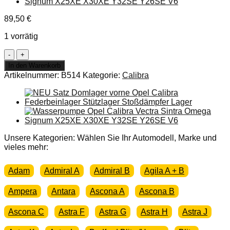
89,50
€
1 vorrätig
NEU
+
In den Warenkorb
ORIGINAL
Artikelnummer:
B514
Kategorie:
Calibra
Opel
Calibra
Vectra
A
Omega
A
Senator
Unsere Kategorien: Wählen Sie Ihr Automodell, Marke und
B
vieles mehr:
Programmierspeicher
Bordcomputer
Adam
Admiral A
Admiral B
Agila A + B
Menge
Ampera
Antara
Ascona A
Ascona B
Ascona C
Astra F
Astra G
Astra H
Astra J