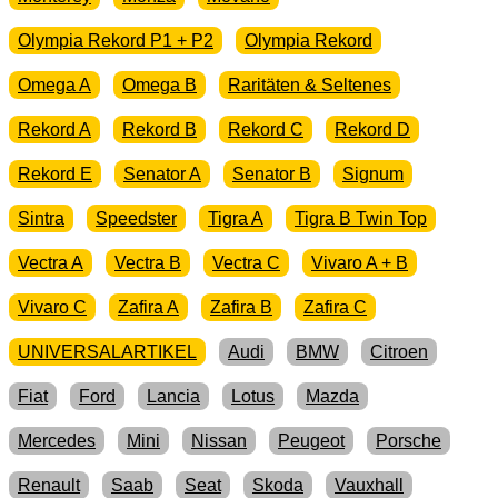
Olympia Rekord P1 + P2
Olympia Rekord
Omega A
Omega B
Raritäten & Seltenes
Rekord A
Rekord B
Rekord C
Rekord D
Rekord E
Senator A
Senator B
Signum
Sintra
Speedster
Tigra A
Tigra B Twin Top
Vectra A
Vectra B
Vectra C
Vivaro A + B
Vivaro C
Zafira A
Zafira B
Zafira C
UNIVERSALARTIKEL
Audi
BMW
Citroen
Fiat
Ford
Lancia
Lotus
Mazda
Mercedes
Mini
Nissan
Peugeot
Porsche
Renault
Saab
Seat
Skoda
Vauxhall