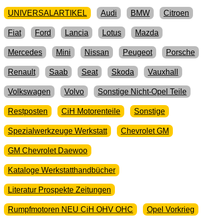
UNIVERSALARTIKEL
Audi
BMW
Citroen
Fiat
Ford
Lancia
Lotus
Mazda
Mercedes
Mini
Nissan
Peugeot
Porsche
Renault
Saab
Seat
Skoda
Vauxhall
Volkswagen
Volvo
Sonstige Nicht-Opel Teile
Restposten
CiH Motorenteile
Sonstige
Spezialwerkzeuge Werkstatt
Chevrolet GM
GM Chevrolet Daewoo
Kataloge Werkstatthandbücher
Literatur Prospekte Zeitungen
Rumpfmotoren NEU CiH OHV OHC
Opel Vorkrieg