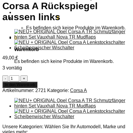
Corsa A Rückspiegel
Anmelden
aussen links
Warenkorb /
0,00
€
0
Es befinden sich keine Produkte im Warenkorb.
0
Warenkorb
49,00
€
Es befinden sich keine Produkte im Warenkorb.
3 vorrätig
NEU
+
In den Warenkorb
ORIGINAL
Artikelnummer:
2721
Kategorie:
Corsa A
Opel
Corsa
A
Rückspiegel
aussen
links
Menge
Unsere Kategorien: Wählen Sie Ihr Automodell, Marke und
vieles mehr: