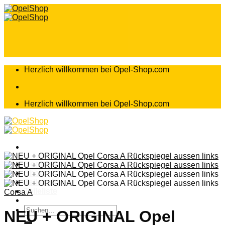
Zum
Inhalt
springen
Herzlich willkommen bei Opel-Shop.com
Herzlich willkommen bei Opel-Shop.com
Home
Shop
Teileanfrage
Teileliste
Corsa A
Suchen
NEU + ORIGINAL Opel
nach: