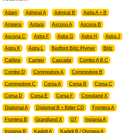
Adam
Admiral A
Admiral B
Agila A + B
Ampera
Antara
Ascona A
Ascona B
Ascona C
Astra F
Astra G
Astra H
Astra J
Astra K
Astra L
Bedford Blitz /Hymer
Blitz
Calibra
Campo
Cascada
Combo A B C
Combo D
Commodore A
Commodore B
Commodore C
Corsa A
Corsa B
Corsa C
Corsa D
Corsa E
Corsa F
Crossland X
Diplomat A
Diplomat B + Bitter CD
Frontera A
Frontera B
Grandland X
GT
Insignia A
Insignia B
Kadett A
Kadett B / Olympia A