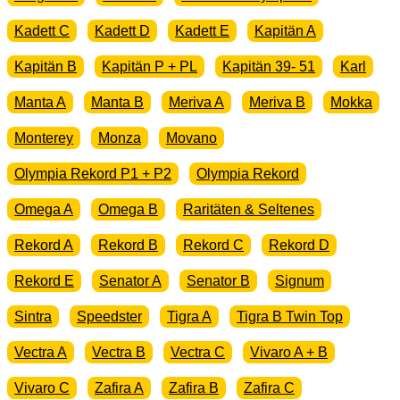
Kadett C
Kadett D
Kadett E
Kapitän A
Kapitän B
Kapitän P + PL
Kapitän 39- 51
Karl
Manta A
Manta B
Meriva A
Meriva B
Mokka
Monterey
Monza
Movano
Olympia Rekord P1 + P2
Olympia Rekord
Omega A
Omega B
Raritäten & Seltenes
Rekord A
Rekord B
Rekord C
Rekord D
Rekord E
Senator A
Senator B
Signum
Sintra
Speedster
Tigra A
Tigra B Twin Top
Vectra A
Vectra B
Vectra C
Vivaro A + B
Vivaro C
Zafira A
Zafira B
Zafira C