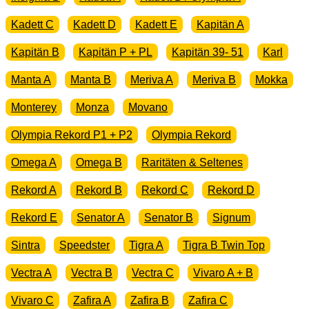
Kadett C
Kadett D
Kadett E
Kapitän A
Kapitän B
Kapitän P + PL
Kapitän 39- 51
Karl
Manta A
Manta B
Meriva A
Meriva B
Mokka
Monterey
Monza
Movano
Olympia Rekord P1 + P2
Olympia Rekord
Omega A
Omega B
Raritäten & Seltenes
Rekord A
Rekord B
Rekord C
Rekord D
Rekord E
Senator A
Senator B
Signum
Sintra
Speedster
Tigra A
Tigra B Twin Top
Vectra A
Vectra B
Vectra C
Vivaro A + B
Vivaro C
Zafira A
Zafira B
Zafira C