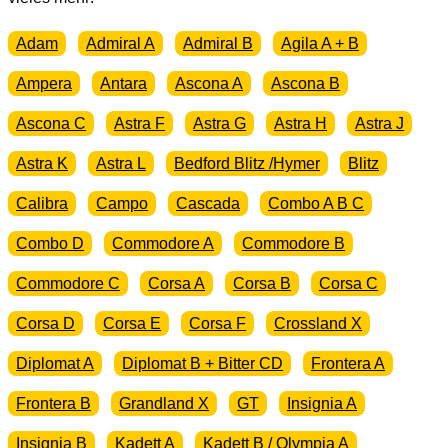
Menge
Adam
Admiral A
Admiral B
Agila A + B
Ampera
Antara
Ascona A
Ascona B
Ascona C
Astra F
Astra G
Astra H
Astra J
Astra K
Astra L
Bedford Blitz /Hymer
Blitz
Calibra
Campo
Cascada
Combo A B C
Combo D
Commodore A
Commodore B
Commodore C
Corsa A
Corsa B
Corsa C
Corsa D
Corsa E
Corsa F
Crossland X
Diplomat A
Diplomat B + Bitter CD
Frontera A
Frontera B
Grandland X
GT
Insignia A
Insignia B
Kadett A
Kadett B / Olympia A