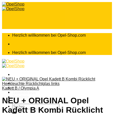
Zum
Inhalt
springen
Herzlich willkommen bei Opel-Shop.com
Herzlich willkommen bei Opel-Shop.com
Home
Shop
Kadett B / Olympia A
Teileanfrage
Teileliste
NEU + ORIGINAL Opel
Suchen
Kadett B Kombi Rücklicht
nach: