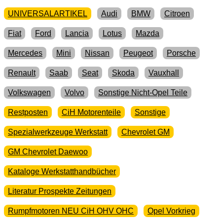
UNIVERSALARTIKEL
Audi
BMW
Citroen
Fiat
Ford
Lancia
Lotus
Mazda
Mercedes
Mini
Nissan
Peugeot
Porsche
Renault
Saab
Seat
Skoda
Vauxhall
Volkswagen
Volvo
Sonstige Nicht-Opel Teile
Restposten
CiH Motorenteile
Sonstige
Spezialwerkzeuge Werkstatt
Chevrolet GM
GM Chevrolet Daewoo
Kataloge Werkstatthandbücher
Literatur Prospekte Zeitungen
Rumpfmotoren NEU CiH OHV OHC
Opel Vorkrieg