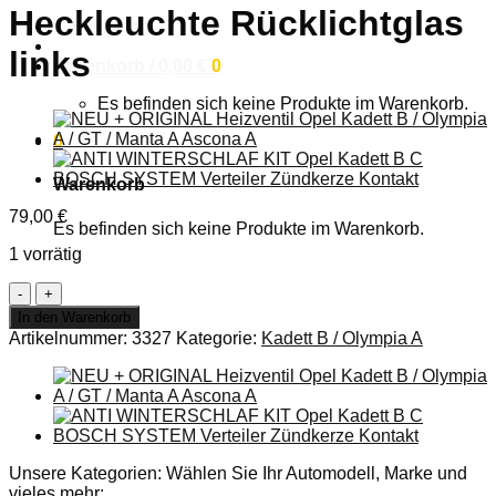
Heckleuchte Rücklichtglas
Anmelden
links
Warenkorb /
0,00
€
0
Es befinden sich keine Produkte im Warenkorb.
0
Warenkorb
79,00
€
Es befinden sich keine Produkte im Warenkorb.
1 vorrätig
NEU
+
In den Warenkorb
ORIGINAL
Artikelnummer:
3327
Kategorie:
Kadett B / Olympia A
Opel
Kadett
B
Kombi
Rücklicht
Heckleuchte
Rücklichtglas
Unsere Kategorien: Wählen Sie Ihr Automodell, Marke und
links
vieles mehr: