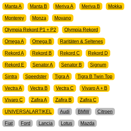
Manta A
Manta B
Meriva A
Meriva B
Mokka
Monterey
Monza
Movano
Olympia Rekord P1 + P2
Olympia Rekord
Omega A
Omega B
Raritäten & Seltenes
Rekord A
Rekord B
Rekord C
Rekord D
Rekord E
Senator A
Senator B
Signum
Sintra
Speedster
Tigra A
Tigra B Twin Top
Vectra A
Vectra B
Vectra C
Vivaro A + B
Vivaro C
Zafira A
Zafira B
Zafira C
UNIVERSALARTIKEL
Audi
BMW
Citroen
Fiat
Ford
Lancia
Lotus
Mazda