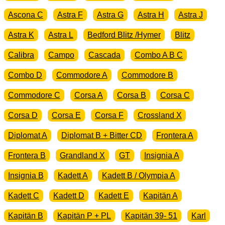
Ascona C
Astra F
Astra G
Astra H
Astra J
Astra K
Astra L
Bedford Blitz /Hymer
Blitz
Calibra
Campo
Cascada
Combo A B C
Combo D
Commodore A
Commodore B
Commodore C
Corsa A
Corsa B
Corsa C
Corsa D
Corsa E
Corsa F
Crossland X
Diplomat A
Diplomat B + Bitter CD
Frontera A
Frontera B
Grandland X
GT
Insignia A
Insignia B
Kadett A
Kadett B / Olympia A
Kadett C
Kadett D
Kadett E
Kapitän A
Kapitän B
Kapitän P + PL
Kapitän 39- 51
Karl