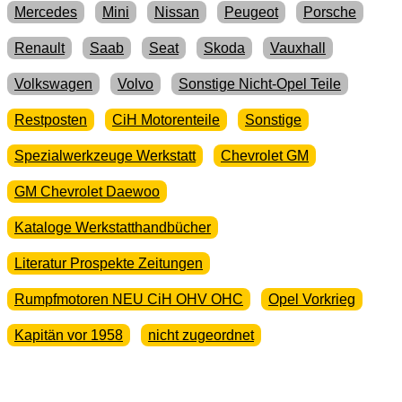
Mercedes
Mini
Nissan
Peugeot
Porsche
Renault
Saab
Seat
Skoda
Vauxhall
Volkswagen
Volvo
Sonstige Nicht-Opel Teile
Restposten
CiH Motorenteile
Sonstige
Spezialwerkzeuge Werkstatt
Chevrolet GM
GM Chevrolet Daewoo
Kataloge Werkstatthandbücher
Literatur Prospekte Zeitungen
Rumpfmotoren NEU CiH OHV OHC
Opel Vorkrieg
Kapitän vor 1958
nicht zugeordnet