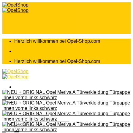
Zum
Inhalt
springen
Herzlich willkommen bei Opel-Shop.com
Herzlich willkommen bei Opel-Shop.com
Home
Shop
Teileanfrage
Teileliste
Suchen
nach: