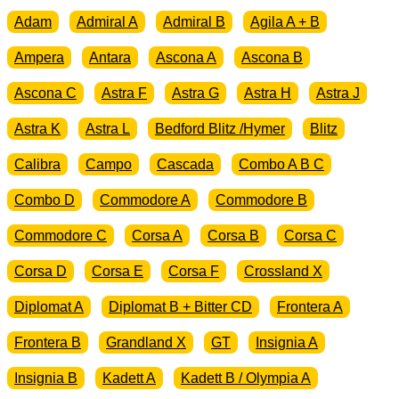
Adam
Admiral A
Admiral B
Agila A + B
Ampera
Antara
Ascona A
Ascona B
Ascona C
Astra F
Astra G
Astra H
Astra J
Astra K
Astra L
Bedford Blitz /Hymer
Blitz
Calibra
Campo
Cascada
Combo A B C
Combo D
Commodore A
Commodore B
Commodore C
Corsa A
Corsa B
Corsa C
Corsa D
Corsa E
Corsa F
Crossland X
Diplomat A
Diplomat B + Bitter CD
Frontera A
Frontera B
Grandland X
GT
Insignia A
Insignia B
Kadett A
Kadett B / Olympia A