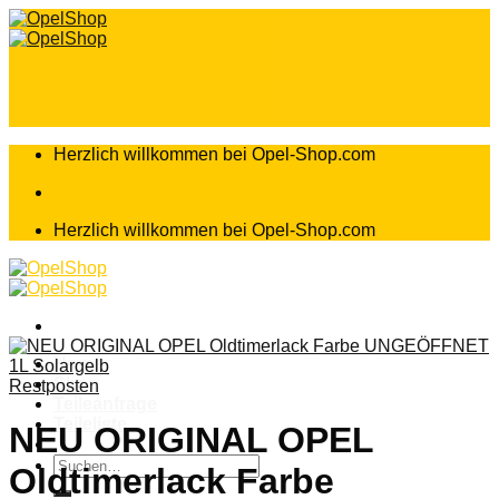
Zum
Inhalt
springen
Herzlich willkommen bei Opel-Shop.com
Herzlich willkommen bei Opel-Shop.com
Home
Shop
Restposten
Teileanfrage
Teileliste
NEU ORIGINAL OPEL
Suchen
Oldtimerlack Farbe
nach: