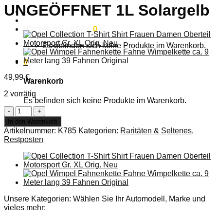
UNGEÖFFNET 1L Solargelb
Anmelden
Warenkorb /
0,00
€
0
Es befinden sich keine Produkte im Warenkorb.
0
49,99
€
Warenkorb
2 vorrätig
Es befinden sich keine Produkte im Warenkorb.
NEU
ORIGINAL
In den Warenkorb
OPEL
Artikelnummer:
K785
Kategorien:
Raritäten & Seltenes
,
Oldtimerlack
Restposten
Farbe
UNGEÖFFNET
1L
Solargelb
Menge
Unsere Kategorien: Wählen Sie Ihr Automodell, Marke und
vieles mehr: