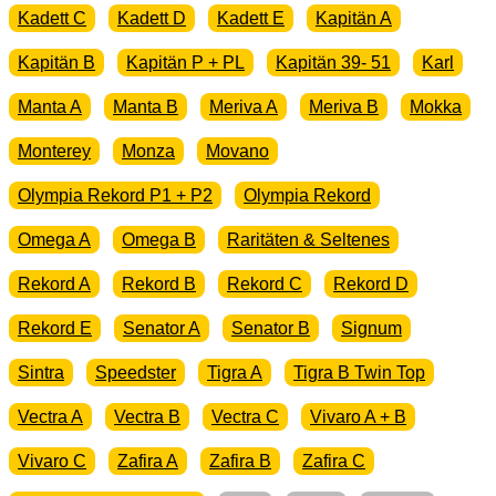
Kadett C
Kadett D
Kadett E
Kapitän A
Kapitän B
Kapitän P + PL
Kapitän 39- 51
Karl
Manta A
Manta B
Meriva A
Meriva B
Mokka
Monterey
Monza
Movano
Olympia Rekord P1 + P2
Olympia Rekord
Omega A
Omega B
Raritäten & Seltenes
Rekord A
Rekord B
Rekord C
Rekord D
Rekord E
Senator A
Senator B
Signum
Sintra
Speedster
Tigra A
Tigra B Twin Top
Vectra A
Vectra B
Vectra C
Vivaro A + B
Vivaro C
Zafira A
Zafira B
Zafira C