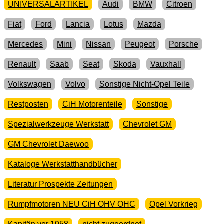
UNIVERSALARTIKEL
Audi
BMW
Citroen
Fiat
Ford
Lancia
Lotus
Mazda
Mercedes
Mini
Nissan
Peugeot
Porsche
Renault
Saab
Seat
Skoda
Vauxhall
Volkswagen
Volvo
Sonstige Nicht-Opel Teile
Restposten
CiH Motorenteile
Sonstige
Spezialwerkzeuge Werkstatt
Chevrolet GM
GM Chevrolet Daewoo
Kataloge Werkstatthandbücher
Literatur Prospekte Zeitungen
Rumpfmotoren NEU CiH OHV OHC
Opel Vorkrieg