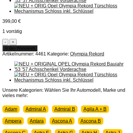
399,00
€
1 vorrätig
NEU
ORIGINAL
In den Warenkorb
OPEL
Artikelnummer:
4461
Kategorie:
Olympia Rekord
Olympia
Rekord
1950
1953
Ecke
Stoßstange
vorn
Unsere Kategorien: Wählen Sie Ihr Automodell, Marke und
Cabrio
vieles mehr:
Lim
Menge
Adam
Admiral A
Admiral B
Agila A + B
Ampera
Antara
Ascona A
Ascona B
Ascona C
Astra F
Astra G
Astra H
Astra J