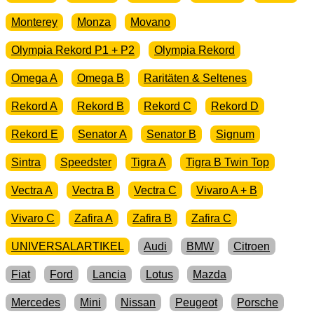
Monterey
Monza
Movano
Olympia Rekord P1 + P2
Olympia Rekord
Omega A
Omega B
Raritäten & Seltenes
Rekord A
Rekord B
Rekord C
Rekord D
Rekord E
Senator A
Senator B
Signum
Sintra
Speedster
Tigra A
Tigra B Twin Top
Vectra A
Vectra B
Vectra C
Vivaro A + B
Vivaro C
Zafira A
Zafira B
Zafira C
UNIVERSALARTIKEL
Audi
BMW
Citroen
Fiat
Ford
Lancia
Lotus
Mazda
Mercedes
Mini
Nissan
Peugeot
Porsche