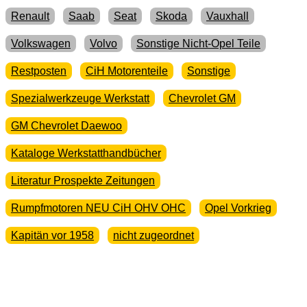
Renault
Saab
Seat
Skoda
Vauxhall
Volkswagen
Volvo
Sonstige Nicht-Opel Teile
Restposten
CiH Motorenteile
Sonstige
Spezialwerkzeuge Werkstatt
Chevrolet GM
GM Chevrolet Daewoo
Kataloge Werkstatthandbücher
Literatur Prospekte Zeitungen
Rumpfmotoren NEU CiH OHV OHC
Opel Vorkrieg
Kapitän vor 1958
nicht zugeordnet