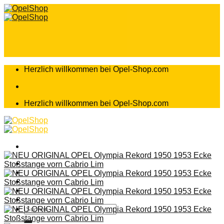
Zum
Inhalt
springen
Herzlich willkommen bei Opel-Shop.com
Herzlich willkommen bei Opel-Shop.com
Home
Shop
Teileanfrage
Teileliste
Suchen
nach: