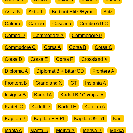
Astra K
Astra L
Bedford Blitz /Hymer
Blitz
Calibra
Campo
Cascada
Combo A B C
Combo D
Commodore A
Commodore B
Commodore C
Corsa A
Corsa B
Corsa C
Corsa D
Corsa E
Corsa F
Crossland X
Diplomat A
Diplomat B + Bitter CD
Frontera A
Frontera B
Grandland X
GT
Insignia A
Insignia B
Kadett A
Kadett B / Olympia A
Kadett C
Kadett D
Kadett E
Kapitän A
Kapitän B
Kapitän P + PL
Kapitän 39- 51
Karl
Manta A
Manta B
Meriva A
Meriva B
Mokka