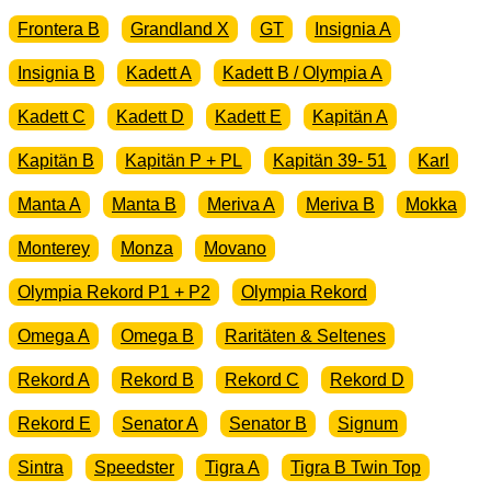
Frontera B
Grandland X
GT
Insignia A
Insignia B
Kadett A
Kadett B / Olympia A
Kadett C
Kadett D
Kadett E
Kapitän A
Kapitän B
Kapitän P + PL
Kapitän 39- 51
Karl
Manta A
Manta B
Meriva A
Meriva B
Mokka
Monterey
Monza
Movano
Olympia Rekord P1 + P2
Olympia Rekord
Omega A
Omega B
Raritäten & Seltenes
Rekord A
Rekord B
Rekord C
Rekord D
Rekord E
Senator A
Senator B
Signum
Sintra
Speedster
Tigra A
Tigra B Twin Top