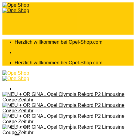
Zum
Inhalt
springen
Herzlich willkommen bei Opel-Shop.com
Herzlich willkommen bei Opel-Shop.com
Home
Shop
Teileanfrage
Teileliste
Suchen
nach: