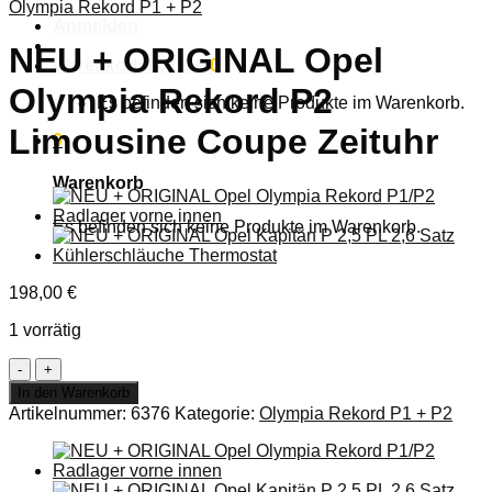
Olympia Rekord P1 + P2
Anmelden
NEU + ORIGINAL Opel
Warenkorb /
0,00
€
0
Olympia Rekord P2
Es befinden sich keine Produkte im Warenkorb.
Limousine Coupe Zeituhr
0
Warenkorb
Es befinden sich keine Produkte im Warenkorb.
198,00
€
1 vorrätig
NEU
+
In den Warenkorb
ORIGINAL
Artikelnummer:
6376
Kategorie:
Olympia Rekord P1 + P2
Opel
Olympia
Rekord
P2