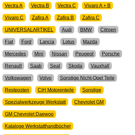
Vectra A
Vectra B
Vectra C
Vivaro A + B
Vivaro C
Zafira A
Zafira B
Zafira C
UNIVERSALARTIKEL
Audi
BMW
Citroen
Fiat
Ford
Lancia
Lotus
Mazda
Mercedes
Mini
Nissan
Peugeot
Porsche
Renault
Saab
Seat
Skoda
Vauxhall
Volkswagen
Volvo
Sonstige Nicht-Opel Teile
Restposten
CiH Motorenteile
Sonstige
Spezialwerkzeuge Werkstatt
Chevrolet GM
GM Chevrolet Daewoo
Kataloge Werkstatthandbücher