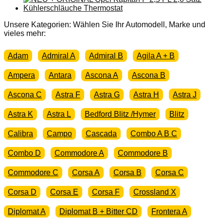
Limousine
Coupe
Zeituhr
Unsere Kategorien: Wählen Sie Ihr Automodell, Marke und
Menge
vieles mehr:
Adam
Admiral A
Admiral B
Agila A + B
Ampera
Antara
Ascona A
Ascona B
Ascona C
Astra F
Astra G
Astra H
Astra J
Astra K
Astra L
Bedford Blitz /Hymer
Blitz
Calibra
Campo
Cascada
Combo A B C
Combo D
Commodore A
Commodore B
Commodore C
Corsa A
Corsa B
Corsa C
Corsa D
Corsa E
Corsa F
Crossland X
Diplomat A
Diplomat B + Bitter CD
Frontera A