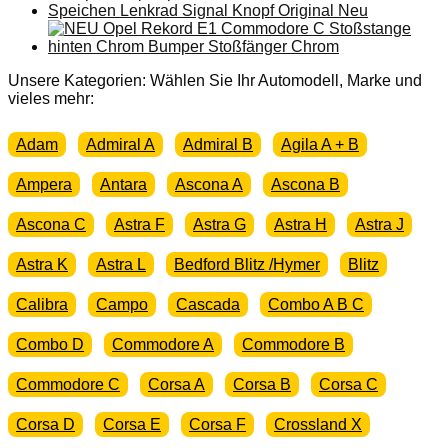
Unsere Kategorien: Wählen Sie Ihr Automodell, Marke und
vieles mehr:
Adam
Admiral A
Admiral B
Agila A + B
Ampera
Antara
Ascona A
Ascona B
Ascona C
Astra F
Astra G
Astra H
Astra J
Astra K
Astra L
Bedford Blitz /Hymer
Blitz
Calibra
Campo
Cascada
Combo A B C
Combo D
Commodore A
Commodore B
Commodore C
Corsa A
Corsa B
Corsa C
Corsa D
Corsa E
Corsa F
Crossland X