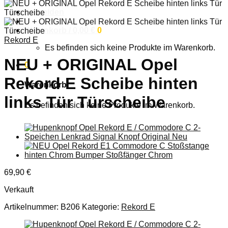
Anmelden
Warenkorb /
0,00
€
0
Rekord E
Es befinden sich keine Produkte im Warenkorb.
NEU + ORIGINAL Opel
0
Rekord E Scheibe hinten
Warenkorb
links Tür Türscheibe
Es befinden sich keine Produkte im Warenkorb.
69,90
€
Verkauft
Artikelnummer:
B206
Kategorie:
Rekord E