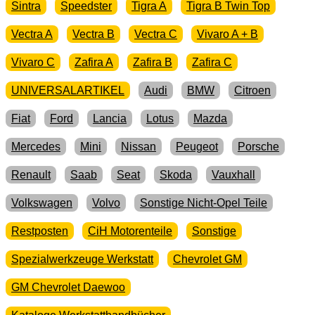
Sintra
Speedster
Tigra A
Tigra B Twin Top
Vectra A
Vectra B
Vectra C
Vivaro A + B
Vivaro C
Zafira A
Zafira B
Zafira C
UNIVERSALARTIKEL
Audi
BMW
Citroen
Fiat
Ford
Lancia
Lotus
Mazda
Mercedes
Mini
Nissan
Peugeot
Porsche
Renault
Saab
Seat
Skoda
Vauxhall
Volkswagen
Volvo
Sonstige Nicht-Opel Teile
Restposten
CiH Motorenteile
Sonstige
Spezialwerkzeuge Werkstatt
Chevrolet GM
GM Chevrolet Daewoo