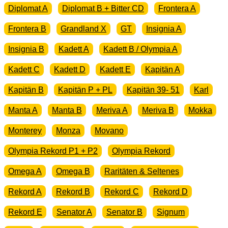
Diplomat A
Diplomat B + Bitter CD
Frontera A
Frontera B
Grandland X
GT
Insignia A
Insignia B
Kadett A
Kadett B / Olympia A
Kadett C
Kadett D
Kadett E
Kapitän A
Kapitän B
Kapitän P + PL
Kapitän 39- 51
Karl
Manta A
Manta B
Meriva A
Meriva B
Mokka
Monterey
Monza
Movano
Olympia Rekord P1 + P2
Olympia Rekord
Omega A
Omega B
Raritäten & Seltenes
Rekord A
Rekord B
Rekord C
Rekord D
Rekord E
Senator A
Senator B
Signum