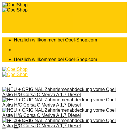
Zum
Inhalt
springen
Herzlich willkommen bei Opel-Shop.com
Herzlich willkommen bei Opel-Shop.com
Home
Shop
Teileanfrage
Teileliste
Suchen
nach: