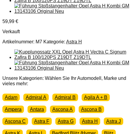
59,99
€
Verkauft
Artikelnummer:
M7
Kategorie:
Astra H
Unsere Kategorien: Wählen Sie Ihr Automodell, Marke und
vieles mehr:
Adam
Admiral A
Admiral B
Agila A + B
Ampera
Antara
Ascona A
Ascona B
Ascona C
Astra F
Astra G
Astra H
Astra J
Astra K
Astra L
Bedford Blitz /Hymer
Blitz