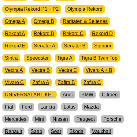
Olympia Rekord P1 + P2
Olympia Rekord
Omega A
Omega B
Raritäten & Seltenes
Rekord A
Rekord B
Rekord C
Rekord D
Rekord E
Senator A
Senator B
Signum
Sintra
Speedster
Tigra A
Tigra B Twin Top
Vectra A
Vectra B
Vectra C
Vivaro A + B
Vivaro C
Zafira A
Zafira B
Zafira C
UNIVERSALARTIKEL
Audi
BMW
Citroen
Fiat
Ford
Lancia
Lotus
Mazda
Mercedes
Mini
Nissan
Peugeot
Porsche
Renault
Saab
Seat
Skoda
Vauxhall