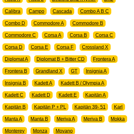
Calibra
Campo
Cascada
Combo A B C
Combo D
Commodore A
Commodore B
Commodore C
Corsa A
Corsa B
Corsa C
Corsa D
Corsa E
Corsa F
Crossland X
Diplomat A
Diplomat B + Bitter CD
Frontera A
Frontera B
Grandland X
GT
Insignia A
Insignia B
Kadett A
Kadett B / Olympia A
Kadett C
Kadett D
Kadett E
Kapitän A
Kapitän B
Kapitän P + PL
Kapitän 39- 51
Karl
Manta A
Manta B
Meriva A
Meriva B
Mokka
Monterey
Monza
Movano