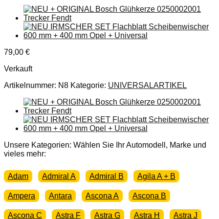
79,00
€
Verkauft
Artikelnummer:
N8
Kategorie:
UNIVERSALARTIKEL
Unsere Kategorien: Wählen Sie Ihr Automodell, Marke und
vieles mehr:
Adam
Admiral A
Admiral B
Agila A + B
Ampera
Antara
Ascona A
Ascona B
Ascona C
Astra F
Astra G
Astra H
Astra J