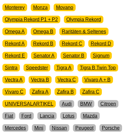
Monterey
Monza
Movano
Olympia Rekord P1 + P2
Olympia Rekord
Omega A
Omega B
Raritäten & Seltenes
Rekord A
Rekord B
Rekord C
Rekord D
Rekord E
Senator A
Senator B
Signum
Sintra
Speedster
Tigra A
Tigra B Twin Top
Vectra A
Vectra B
Vectra C
Vivaro A + B
Vivaro C
Zafira A
Zafira B
Zafira C
UNIVERSALARTIKEL
Audi
BMW
Citroen
Fiat
Ford
Lancia
Lotus
Mazda
Mercedes
Mini
Nissan
Peugeot
Porsche