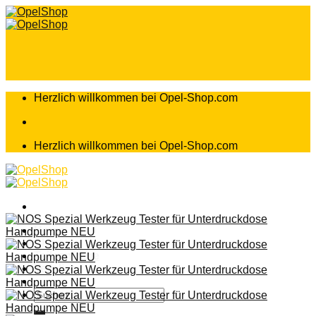
Zum
Inhalt
springen
Herzlich willkommen bei Opel-Shop.com
Herzlich willkommen bei Opel-Shop.com
Home
Shop
Teileanfrage
Teileliste
Suchen
nach: