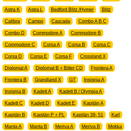
Astra K
Astra L
Bedford Blitz /Hymer
Blitz
Calibra
Campo
Cascada
Combo A B C
Combo D
Commodore A
Commodore B
Commodore C
Corsa A
Corsa B
Corsa C
Corsa D
Corsa E
Corsa F
Crossland X
Diplomat A
Diplomat B + Bitter CD
Frontera A
Frontera B
Grandland X
GT
Insignia A
Insignia B
Kadett A
Kadett B / Olympia A
Kadett C
Kadett D
Kadett E
Kapitän A
Kapitän B
Kapitän P + PL
Kapitän 39- 51
Karl
Manta A
Manta B
Meriva A
Meriva B
Mokka