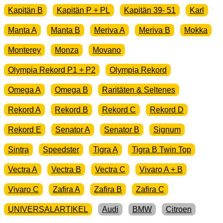
Kapitän B
Kapitän P + PL
Kapitän 39- 51
Karl
Manta A
Manta B
Meriva A
Meriva B
Mokka
Monterey
Monza
Movano
Olympia Rekord P1 + P2
Olympia Rekord
Omega A
Omega B
Raritäten & Seltenes
Rekord A
Rekord B
Rekord C
Rekord D
Rekord E
Senator A
Senator B
Signum
Sintra
Speedster
Tigra A
Tigra B Twin Top
Vectra A
Vectra B
Vectra C
Vivaro A + B
Vivaro C
Zafira A
Zafira B
Zafira C
UNIVERSALARTIKEL
Audi
BMW
Citroen