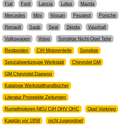
Fiat
Ford
Lancia
Lotus
Mazda
Mercedes
Mini
Nissan
Peugeot
Porsche
Renault
Saab
Seat
Skoda
Vauxhall
Volkswagen
Volvo
Sonstige Nicht-Opel Teile
Restposten
CiH Motorenteile
Sonstige
Spezialwerkzeuge Werkstatt
Chevrolet GM
GM Chevrolet Daewoo
Kataloge Werkstatthandbücher
Literatur Prospekte Zeitungen
Rumpfmotoren NEU CiH OHV OHC
Opel Vorkrieg
Kapitän vor 1958
nicht zugeordnet