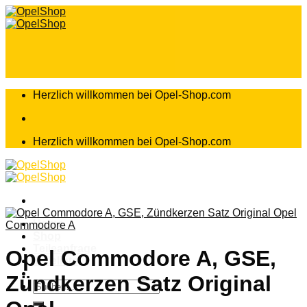
Zum
Inhalt
springen
Herzlich willkommen bei Opel-Shop.com
Herzlich willkommen bei Opel-Shop.com
Home
Commodore A
Shop
Teileanfrage
Opel Commodore A, GSE,
Teileliste
Zündkerzen Satz Original
Suchen
nach: