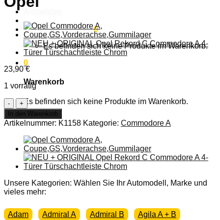
Opel
Anmelden
Warenkorb /
0,00
€
0
Es befinden sich keine Produkte im Warenkorb.
0
23,90
€
Warenkorb
1 vorrätig
Es befinden sich keine Produkte im Warenkorb.
Opel
Commodore
In den Warenkorb
A,
Artikelnummer:
K1158
Kategorie:
Commodore A
GSE,
Zündkerzen
Satz
Original
Opel
Menge
Unsere Kategorien: Wählen Sie Ihr Automodell, Marke und
vieles mehr:
Adam
Admiral A
Admiral B
Agila A + B