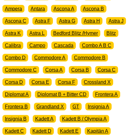
Ampera
Antara
Ascona A
Ascona B
Ascona C
Astra F
Astra G
Astra H
Astra J
Astra K
Astra L
Bedford Blitz /Hymer
Blitz
Calibra
Campo
Cascada
Combo A B C
Combo D
Commodore A
Commodore B
Commodore C
Corsa A
Corsa B
Corsa C
Corsa D
Corsa E
Corsa F
Crossland X
Diplomat A
Diplomat B + Bitter CD
Frontera A
Frontera B
Grandland X
GT
Insignia A
Insignia B
Kadett A
Kadett B / Olympia A
Kadett C
Kadett D
Kadett E
Kapitän A