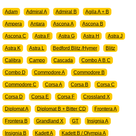
Adam
Admiral A
Admiral B
Agila A + B
Ampera
Antara
Ascona A
Ascona B
Ascona C
Astra F
Astra G
Astra H
Astra J
Astra K
Astra L
Bedford Blitz /Hymer
Blitz
Calibra
Campo
Cascada
Combo A B C
Combo D
Commodore A
Commodore B
Commodore C
Corsa A
Corsa B
Corsa C
Corsa D
Corsa E
Corsa F
Crossland X
Diplomat A
Diplomat B + Bitter CD
Frontera A
Frontera B
Grandland X
GT
Insignia A
Insignia B
Kadett A
Kadett B / Olympia A