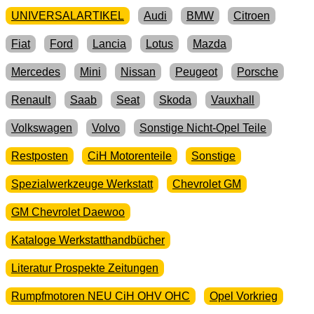
UNIVERSALARTIKEL
Audi
BMW
Citroen
Fiat
Ford
Lancia
Lotus
Mazda
Mercedes
Mini
Nissan
Peugeot
Porsche
Renault
Saab
Seat
Skoda
Vauxhall
Volkswagen
Volvo
Sonstige Nicht-Opel Teile
Restposten
CiH Motorenteile
Sonstige
Spezialwerkzeuge Werkstatt
Chevrolet GM
GM Chevrolet Daewoo
Kataloge Werkstatthandbücher
Literatur Prospekte Zeitungen
Rumpfmotoren NEU CiH OHV OHC
Opel Vorkrieg