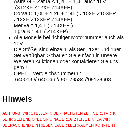
Astra G + Zafira A 1,2L + 1,4L auch 16V
(X12XE Z12XE Z14XEP)
Corsa C 1,0L + 1,2L + 1,4L ( Z10XE Z10XEP
Z12XE Z12XEP Z14XEP)
Meriva A 1,4 L ( Z14XEP )
Tigra B 1,4 L ( Z14XEP)
Alle Modelle bei richtiger Motornummer auch als
16V
Die Stößel sind einzeln, als 8er , 12er und 16er
Set verfügbar. Schauen Sie einfach in unsere
Weiteren Auktionen oder kontaktieren Sie uns
gern !
OPEL – Vergleichsnummern :
640013 // 640066 // 90529534 //09128603
Hinweis
ACHTUNG!
WIR STELLEN IN DER NÄCHSTEN ZEIT VERSTÄRTKT
SEHR SELTENE OPEL ORIGINAL ERSATZTEILE EIN, DA WIR
ÜBERASCHEND EIN RIESEN LAGER LEERRÄUMEN KONNTEN !