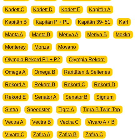
Kadett C
Kadett D
Kadett E
Kapitän A
Kapitän B
Kapitän P + PL
Kapitän 39- 51
Karl
Manta A
Manta B
Meriva A
Meriva B
Mokka
Monterey
Monza
Movano
Olympia Rekord P1 + P2
Olympia Rekord
Omega A
Omega B
Raritäten & Seltenes
Rekord A
Rekord B
Rekord C
Rekord D
Rekord E
Senator A
Senator B
Signum
Sintra
Speedster
Tigra A
Tigra B Twin Top
Vectra A
Vectra B
Vectra C
Vivaro A + B
Vivaro C
Zafira A
Zafira B
Zafira C