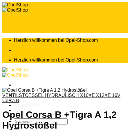
Zum
Inhalt
springen
Herzlich willkommen bei Opel-Shop.com
Herzlich willkommen bei Opel-Shop.com
Home
Shop
Corsa B
Teileanfrage
Teileliste
Opel Corsa B +Tigra A 1,2
Suchen
Hydrostößel
nach: