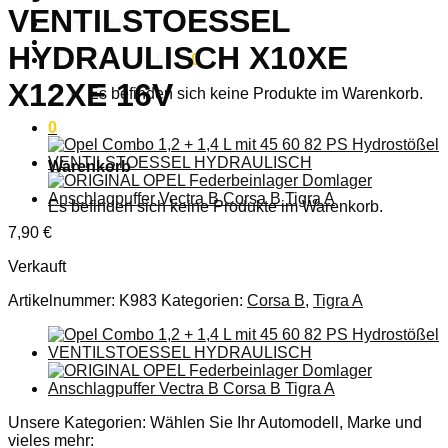
VENTILSTOESSEL
Anmelden
HYDRAULISCH X10XE
Warenkorb /
0,00
€
0
X12XE 16V
Es befinden sich keine Produkte im Warenkorb.
0
Warenkorb
Es befinden sich keine Produkte im Warenkorb.
7,90
€
Verkauft
Artikelnummer:
K983
Kategorien:
Corsa B
,
Tigra A
Unsere Kategorien: Wählen Sie Ihr Automodell, Marke und
vieles mehr: