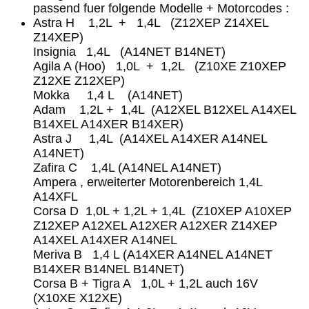
passend fuer folgende Modelle + Motorcodes :
Astra H 1,2L + 1,4L (Z12XEP Z14XEL
Z14XEP)
Insignia 1,4L (A14NET B14NET)
Agila A (Hoo) 1,0L + 1,2L (Z10XE Z10XEP
Z12XE Z12XEP)
Mokka 1,4 L (A14NET)
Adam 1,2L + 1,4L (A12XEL B12XEL A14XEL
B14XEL A14XER B14XER)
Astra J 1,4L (A14XEL A14XER A14NEL
A14NET)
Zafira C 1,4L (A14NEL A14NET)
Ampera , erweiterter Motorenbereich 1,4L
A14XFL
Corsa D 1,0L + 1,2L + 1,4L (Z10XEP A10XEP
Z12XEP A12XEL A12XER A12XER Z14XEP
A14XEL A14XER A14NEL
Meriva B 1,4 L (A14XER A14NEL A14NET
B14XER B14NEL B14NET)
Corsa B + Tigra A 1,0L + 1,2L auch 16V
(X10XE X12XE)