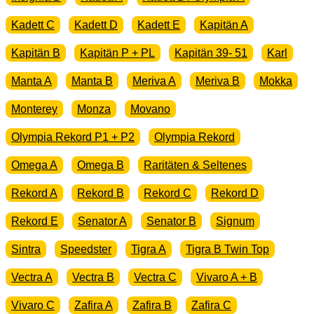
Kadett C
Kadett D
Kadett E
Kapitän A
Kapitän B
Kapitän P + PL
Kapitän 39- 51
Karl
Manta A
Manta B
Meriva A
Meriva B
Mokka
Monterey
Monza
Movano
Olympia Rekord P1 + P2
Olympia Rekord
Omega A
Omega B
Raritäten & Seltenes
Rekord A
Rekord B
Rekord C
Rekord D
Rekord E
Senator A
Senator B
Signum
Sintra
Speedster
Tigra A
Tigra B Twin Top
Vectra A
Vectra B
Vectra C
Vivaro A + B
Vivaro C
Zafira A
Zafira B
Zafira C