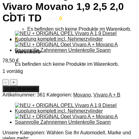
Vivaro Movano 1,9 2,5 2,0
Anmelden
CDTi TD
Warenkorb /
0,00
€
0
Es befinden sich keine Produkte im Warenkorb.
0
Warenkorb
78,50
€
Es befinden sich keine Produkte im Warenkorb.
1 vorrätig
Opel
Druckwandler
In den Warenkorb
Ladedruckregelventil
Artikelnummer:
361
Kategorien:
Movano
,
Vivaro A + B
Ventil
Vivaro
Movano
1,9
2,5
2,0
CDTi
Unsere Kategorien: Wählen Sie Ihr Automodell, Marke und
TD
vieles mehr: