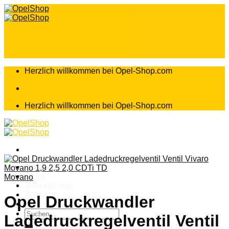
Zum
Inhalt
springen
Herzlich willkommen bei Opel-Shop.com
Herzlich willkommen bei Opel-Shop.com
Home
Shop
Movano
Teileanfrage
Teileliste
Opel Druckwandler
Suchen
Ladedruckregelventil Ventil
nach: