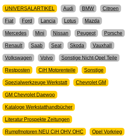
UNIVERSALARTIKEL
Audi
BMW
Citroen
Fiat
Ford
Lancia
Lotus
Mazda
Mercedes
Mini
Nissan
Peugeot
Porsche
Renault
Saab
Seat
Skoda
Vauxhall
Volkswagen
Volvo
Sonstige Nicht-Opel Teile
Restposten
CiH Motorenteile
Sonstige
Spezialwerkzeuge Werkstatt
Chevrolet GM
GM Chevrolet Daewoo
Kataloge Werkstatthandbücher
Literatur Prospekte Zeitungen
Rumpfmotoren NEU CiH OHV OHC
Opel Vorkrieg