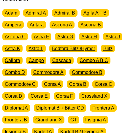
Menge
Adam
Admiral A
Admiral B
Agila A + B
Ampera
Antara
Ascona A
Ascona B
Ascona C
Astra F
Astra G
Astra H
Astra J
Astra K
Astra L
Bedford Blitz /Hymer
Blitz
Calibra
Campo
Cascada
Combo A B C
Combo D
Commodore A
Commodore B
Commodore C
Corsa A
Corsa B
Corsa C
Corsa D
Corsa E
Corsa F
Crossland X
Diplomat A
Diplomat B + Bitter CD
Frontera A
Frontera B
Grandland X
GT
Insignia A
Insignia B
Kadett A
Kadett B / Olympia A