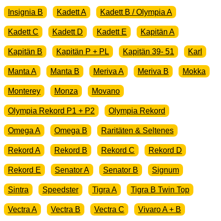
Insignia B
Kadett A
Kadett B / Olympia A
Kadett C
Kadett D
Kadett E
Kapitän A
Kapitän B
Kapitän P + PL
Kapitän 39- 51
Karl
Manta A
Manta B
Meriva A
Meriva B
Mokka
Monterey
Monza
Movano
Olympia Rekord P1 + P2
Olympia Rekord
Omega A
Omega B
Raritäten & Seltenes
Rekord A
Rekord B
Rekord C
Rekord D
Rekord E
Senator A
Senator B
Signum
Sintra
Speedster
Tigra A
Tigra B Twin Top
Vectra A
Vectra B
Vectra C
Vivaro A + B