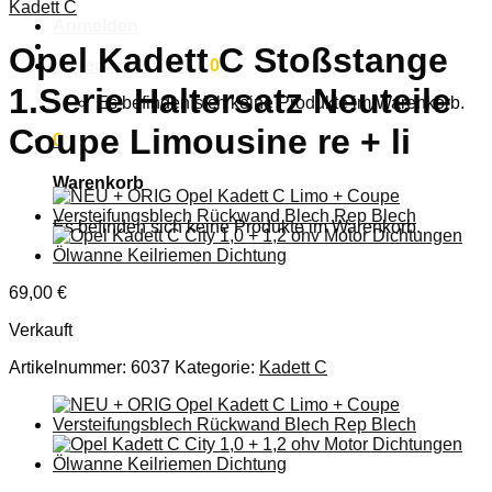
Kadett C
Anmelden
Opel Kadett C Stoßstange
Warenkorb /
0,00
€
0
1.Serie Haltersatz Neuteile
Es befinden sich keine Produkte im Warenkorb.
Coupe Limousine re + li
0
Warenkorb
Es befinden sich keine Produkte im Warenkorb.
69,00
€
Verkauft
Artikelnummer:
6037
Kategorie:
Kadett C