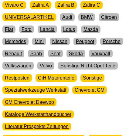
Vivaro C
Zafira A
Zafira B
Zafira C
UNIVERSALARTIKEL
Audi
BMW
Citroen
Fiat
Ford
Lancia
Lotus
Mazda
Mercedes
Mini
Nissan
Peugeot
Porsche
Renault
Saab
Seat
Skoda
Vauxhall
Volkswagen
Volvo
Sonstige Nicht-Opel Teile
Restposten
CiH Motorenteile
Sonstige
Spezialwerkzeuge Werkstatt
Chevrolet GM
GM Chevrolet Daewoo
Kataloge Werkstatthandbücher
Literatur Prospekte Zeitungen