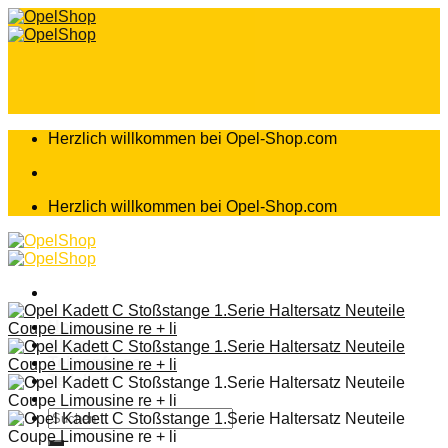
Zum
Inhalt
springen
Herzlich willkommen bei Opel-Shop.com
Herzlich willkommen bei Opel-Shop.com
Home
Shop
Teileanfrage
Teileliste
Suchen
nach: