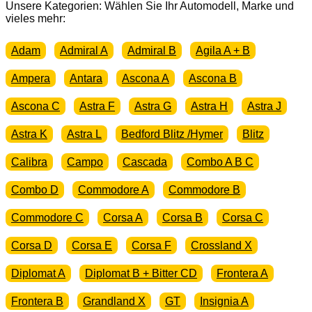
Unsere Kategorien: Wählen Sie Ihr Automodell, Marke und
vieles mehr:
Adam
Admiral A
Admiral B
Agila A + B
Ampera
Antara
Ascona A
Ascona B
Ascona C
Astra F
Astra G
Astra H
Astra J
Astra K
Astra L
Bedford Blitz /Hymer
Blitz
Calibra
Campo
Cascada
Combo A B C
Combo D
Commodore A
Commodore B
Commodore C
Corsa A
Corsa B
Corsa C
Corsa D
Corsa E
Corsa F
Crossland X
Diplomat A
Diplomat B + Bitter CD
Frontera A
Frontera B
Grandland X
GT
Insignia A