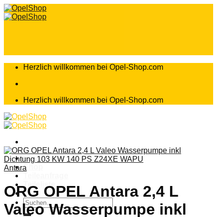
Zum
Inhalt
springen
Herzlich willkommen bei Opel-Shop.com
Herzlich willkommen bei Opel-Shop.com
Home
Shop
Antara
Teileanfrage
Teileliste
ORG OPEL Antara 2,4 L
Suchen
Valeo Wasserpumpe inkl
nach: