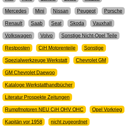
Mercedes
Mini
Nissan
Peugeot
Porsche
Renault
Saab
Seat
Skoda
Vauxhall
Volkswagen
Volvo
Sonstige Nicht-Opel Teile
Restposten
CiH Motorenteile
Sonstige
Spezialwerkzeuge Werkstatt
Chevrolet GM
GM Chevrolet Daewoo
Kataloge Werkstatthandbücher
Literatur Prospekte Zeitungen
Rumpfmotoren NEU CiH OHV OHC
Opel Vorkrieg
Kapitän vor 1958
nicht zugeordnet