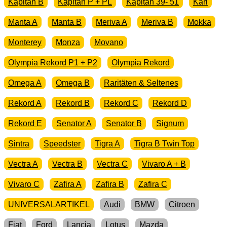
Kapitän B
Kapitän P + PL
Kapitän 39- 51
Karl
Manta A
Manta B
Meriva A
Meriva B
Mokka
Monterey
Monza
Movano
Olympia Rekord P1 + P2
Olympia Rekord
Omega A
Omega B
Raritäten & Seltenes
Rekord A
Rekord B
Rekord C
Rekord D
Rekord E
Senator A
Senator B
Signum
Sintra
Speedster
Tigra A
Tigra B Twin Top
Vectra A
Vectra B
Vectra C
Vivaro A + B
Vivaro C
Zafira A
Zafira B
Zafira C
UNIVERSALARTIKEL
Audi
BMW
Citroen
Fiat
Ford
Lancia
Lotus
Mazda