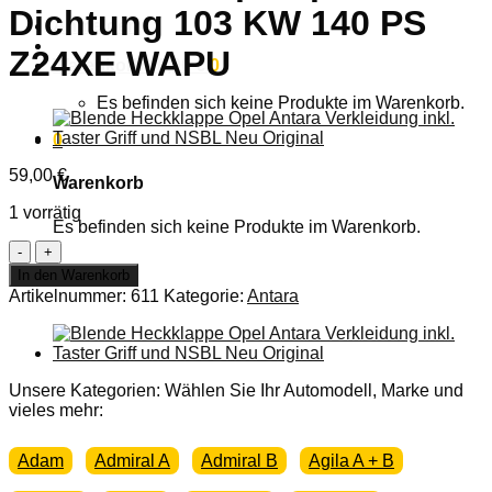
Dichtung 103 KW 140 PS
Anmelden
Z24XE WAPU
Warenkorb /
0,00
€
0
Es befinden sich keine Produkte im Warenkorb.
0
59,00
€
Warenkorb
1 vorrätig
Es befinden sich keine Produkte im Warenkorb.
ORG
OPEL
In den Warenkorb
Antara
Artikelnummer:
611
Kategorie:
Antara
2,4
L
Valeo
Wasserpumpe
inkl
Unsere Kategorien: Wählen Sie Ihr Automodell, Marke und
Dichtung
vieles mehr:
103
KW
Adam
Admiral A
Admiral B
Agila A + B
140
PS