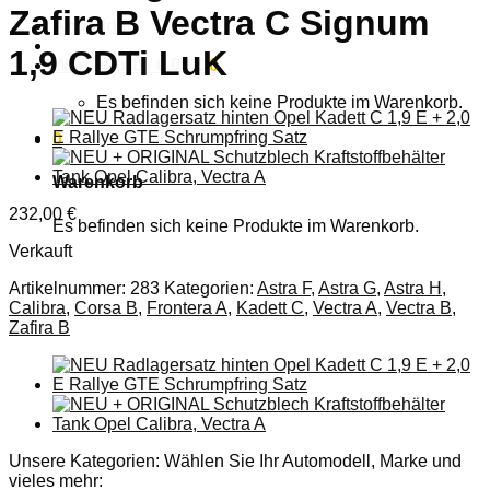
Zafira B Vectra C Signum
Anmelden
1,9 CDTi LuK
Warenkorb /
0,00
€
0
Es befinden sich keine Produkte im Warenkorb.
0
Warenkorb
232,00
€
Es befinden sich keine Produkte im Warenkorb.
Verkauft
Artikelnummer:
283
Kategorien:
Astra F
,
Astra G
,
Astra H
,
Calibra
,
Corsa B
,
Frontera A
,
Kadett C
,
Vectra A
,
Vectra B
,
Zafira B
Unsere Kategorien: Wählen Sie Ihr Automodell, Marke und
vieles mehr: