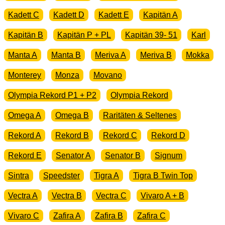
Kadett C
Kadett D
Kadett E
Kapitän A
Kapitän B
Kapitän P + PL
Kapitän 39- 51
Karl
Manta A
Manta B
Meriva A
Meriva B
Mokka
Monterey
Monza
Movano
Olympia Rekord P1 + P2
Olympia Rekord
Omega A
Omega B
Raritäten & Seltenes
Rekord A
Rekord B
Rekord C
Rekord D
Rekord E
Senator A
Senator B
Signum
Sintra
Speedster
Tigra A
Tigra B Twin Top
Vectra A
Vectra B
Vectra C
Vivaro A + B
Vivaro C
Zafira A
Zafira B
Zafira C