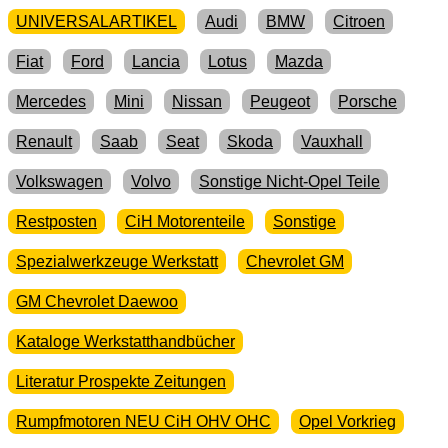
UNIVERSALARTIKEL
Audi
BMW
Citroen
Fiat
Ford
Lancia
Lotus
Mazda
Mercedes
Mini
Nissan
Peugeot
Porsche
Renault
Saab
Seat
Skoda
Vauxhall
Volkswagen
Volvo
Sonstige Nicht-Opel Teile
Restposten
CiH Motorenteile
Sonstige
Spezialwerkzeuge Werkstatt
Chevrolet GM
GM Chevrolet Daewoo
Kataloge Werkstatthandbücher
Literatur Prospekte Zeitungen
Rumpfmotoren NEU CiH OHV OHC
Opel Vorkrieg