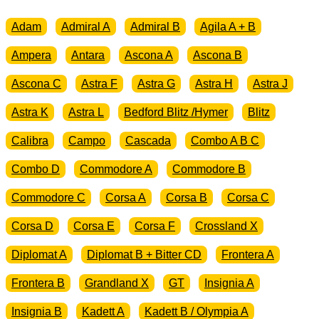
Adam
Admiral A
Admiral B
Agila A + B
Ampera
Antara
Ascona A
Ascona B
Ascona C
Astra F
Astra G
Astra H
Astra J
Astra K
Astra L
Bedford Blitz /Hymer
Blitz
Calibra
Campo
Cascada
Combo A B C
Combo D
Commodore A
Commodore B
Commodore C
Corsa A
Corsa B
Corsa C
Corsa D
Corsa E
Corsa F
Crossland X
Diplomat A
Diplomat B + Bitter CD
Frontera A
Frontera B
Grandland X
GT
Insignia A
Insignia B
Kadett A
Kadett B / Olympia A