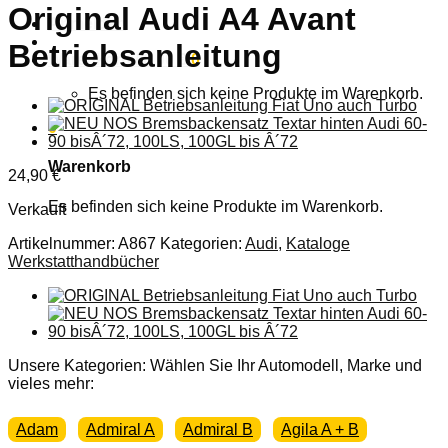
Original Audi A4 Avant
Anmelden
Betriebsanleitung
Warenkorb /
0,00
€
0
Es befinden sich keine Produkte im Warenkorb.
0
Warenkorb
24,90
€
Es befinden sich keine Produkte im Warenkorb.
Verkauft
Artikelnummer:
A867
Kategorien:
Audi
,
Kataloge
Werkstatthandbücher
Unsere Kategorien: Wählen Sie Ihr Automodell, Marke und
vieles mehr:
Adam
Admiral A
Admiral B
Agila A + B