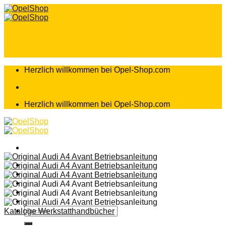
Zum
Inhalt
springen
Herzlich willkommen bei Opel-Shop.com
Herzlich willkommen bei Opel-Shop.com
Home
Shop
Teileanfrage
Teileliste
Suchen
Kataloge Werkstatthandbücher
nach: