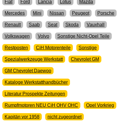
Fiat
Ford
Lancia
Lotus
Mazda
Mercedes
Mini
Nissan
Peugeot
Porsche
Renault
Saab
Seat
Skoda
Vauxhall
Volkswagen
Volvo
Sonstige Nicht-Opel Teile
Restposten
CiH Motorenteile
Sonstige
Spezialwerkzeuge Werkstatt
Chevrolet GM
GM Chevrolet Daewoo
Kataloge Werkstatthandbücher
Literatur Prospekte Zeitungen
Rumpfmotoren NEU CiH OHV OHC
Opel Vorkrieg
Kapitän vor 1958
nicht zugeordnet