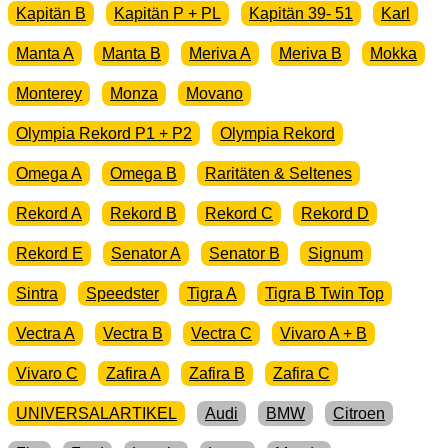
Kapitän B
Kapitän P + PL
Kapitän 39- 51
Karl
Manta A
Manta B
Meriva A
Meriva B
Mokka
Monterey
Monza
Movano
Olympia Rekord P1 + P2
Olympia Rekord
Omega A
Omega B
Raritäten & Seltenes
Rekord A
Rekord B
Rekord C
Rekord D
Rekord E
Senator A
Senator B
Signum
Sintra
Speedster
Tigra A
Tigra B Twin Top
Vectra A
Vectra B
Vectra C
Vivaro A + B
Vivaro C
Zafira A
Zafira B
Zafira C
UNIVERSALARTIKEL
Audi
BMW
Citroen