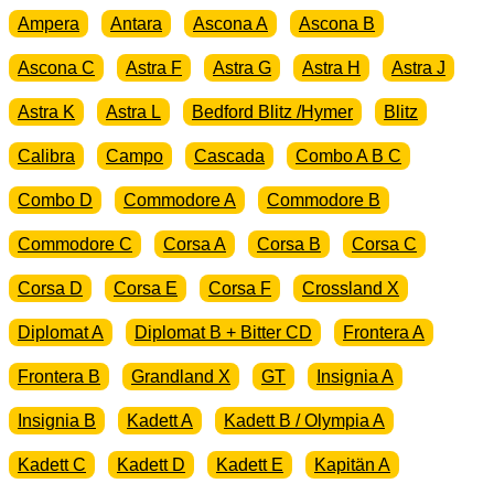
Ampera
Antara
Ascona A
Ascona B
Ascona C
Astra F
Astra G
Astra H
Astra J
Astra K
Astra L
Bedford Blitz /Hymer
Blitz
Calibra
Campo
Cascada
Combo A B C
Combo D
Commodore A
Commodore B
Commodore C
Corsa A
Corsa B
Corsa C
Corsa D
Corsa E
Corsa F
Crossland X
Diplomat A
Diplomat B + Bitter CD
Frontera A
Frontera B
Grandland X
GT
Insignia A
Insignia B
Kadett A
Kadett B / Olympia A
Kadett C
Kadett D
Kadett E
Kapitän A