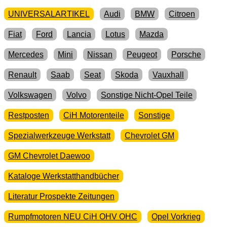
UNIVERSALARTIKEL
Audi
BMW
Citroen
Fiat
Ford
Lancia
Lotus
Mazda
Mercedes
Mini
Nissan
Peugeot
Porsche
Renault
Saab
Seat
Skoda
Vauxhall
Volkswagen
Volvo
Sonstige Nicht-Opel Teile
Restposten
CiH Motorenteile
Sonstige
Spezialwerkzeuge Werkstatt
Chevrolet GM
GM Chevrolet Daewoo
Kataloge Werkstatthandbücher
Literatur Prospekte Zeitungen
Rumpfmotoren NEU CiH OHV OHC
Opel Vorkrieg