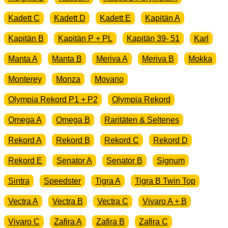
Kadett C
Kadett D
Kadett E
Kapitän A
Kapitän B
Kapitän P + PL
Kapitän 39- 51
Karl
Manta A
Manta B
Meriva A
Meriva B
Mokka
Monterey
Monza
Movano
Olympia Rekord P1 + P2
Olympia Rekord
Omega A
Omega B
Raritäten & Seltenes
Rekord A
Rekord B
Rekord C
Rekord D
Rekord E
Senator A
Senator B
Signum
Sintra
Speedster
Tigra A
Tigra B Twin Top
Vectra A
Vectra B
Vectra C
Vivaro A + B
Vivaro C
Zafira A
Zafira B
Zafira C