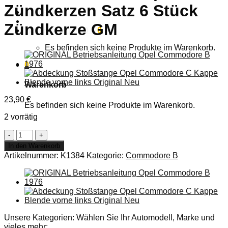
Zündkerzen Satz 6 Stück
Anmelden
Zündkerze GM
Warenkorb /
0,00
€
0
Es befinden sich keine Produkte im Warenkorb.
0
Warenkorb
23,90
€
Es befinden sich keine Produkte im Warenkorb.
2 vorrätig
ORIGINAL
Opel
In den Warenkorb
Commodore
Artikelnummer:
K1384
Kategorie:
Commodore B
B
Coupe
Zündkerzen
Satz
6
Stück
Zündkerze
Unsere Kategorien: Wählen Sie Ihr Automodell, Marke und
GM
vieles mehr: