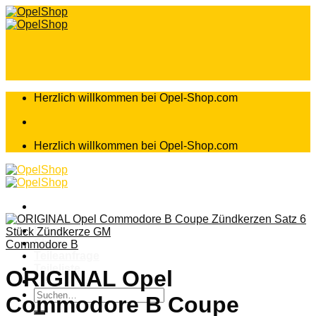
Zum
Inhalt
springen
Herzlich willkommen bei Opel-Shop.com
Herzlich willkommen bei Opel-Shop.com
Home
Shop
Commodore B
Teileanfrage
Teileliste
ORIGINAL Opel
Suchen
Commodore B Coupe
nach: