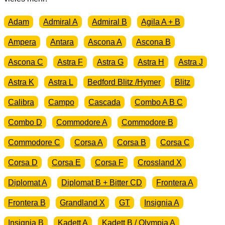
Menge
Adam
Admiral A
Admiral B
Agila A + B
Ampera
Antara
Ascona A
Ascona B
Ascona C
Astra F
Astra G
Astra H
Astra J
Astra K
Astra L
Bedford Blitz /Hymer
Blitz
Calibra
Campo
Cascada
Combo A B C
Combo D
Commodore A
Commodore B
Commodore C
Corsa A
Corsa B
Corsa C
Corsa D
Corsa E
Corsa F
Crossland X
Diplomat A
Diplomat B + Bitter CD
Frontera A
Frontera B
Grandland X
GT
Insignia A
Insignia B
Kadett A
Kadett B / Olympia A