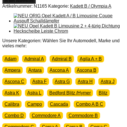
In den Warenkorb
Kadett
Artikelnummer:
N1165
Kategorie:
Kadett B / Olympia A
B
Seilrolle
Tür
Fenster
Limousine
Coupe
Rallye
Unsere Kategorien: Wählen Sie Ihr Automodell, Marke und
Kliemencoupe
vieles mehr:
Menge
Adam
Admiral A
Admiral B
Agila A + B
Ampera
Antara
Ascona A
Ascona B
Ascona C
Astra F
Astra G
Astra H
Astra J
Astra K
Astra L
Bedford Blitz /Hymer
Blitz
Calibra
Campo
Cascada
Combo A B C
Combo D
Commodore A
Commodore B
Commodore C
Corsa A
Corsa B
Corsa C