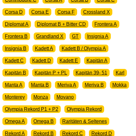
Corsa D
Corsa E
Corsa F
Crossland X
Diplomat A
Diplomat B + Bitter CD
Frontera A
Frontera B
Grandland X
GT
Insignia A
Insignia B
Kadett A
Kadett B / Olympia A
Kadett C
Kadett D
Kadett E
Kapitän A
Kapitän B
Kapitän P + PL
Kapitän 39- 51
Karl
Manta A
Manta B
Meriva A
Meriva B
Mokka
Monterey
Monza
Movano
Olympia Rekord P1 + P2
Olympia Rekord
Omega A
Omega B
Raritäten & Seltenes
Rekord A
Rekord B
Rekord C
Rekord D