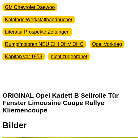
GM Chevrolet Daewoo
Kataloge Werkstatthandbücher
Literatur Prospekte Zeitungen
Rumpfmotoren NEU CiH OHV OHC
Opel Vorkrieg
Kapitän vor 1958
nicht zugeordnet
ORIGINAL Opel Kadett B Seilrolle Tür
Fenster Limousine Coupe Rallye
Kliemencoupe
Bilder