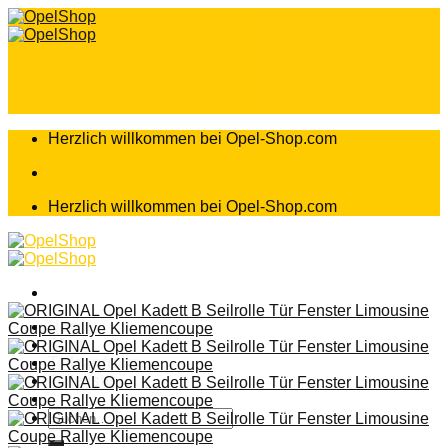
Zum
Inhalt
springen
Herzlich willkommen bei Opel-Shop.com
Herzlich willkommen bei Opel-Shop.com
Home
Shop
Teileanfrage
Teileliste
Suchen
nach: