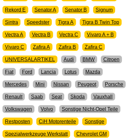
Rekord E
Senator A
Senator B
Signum
Sintra
Speedster
Tigra A
Tigra B Twin Top
Vectra A
Vectra B
Vectra C
Vivaro A + B
Vivaro C
Zafira A
Zafira B
Zafira C
UNIVERSALARTIKEL
Audi
BMW
Citroen
Fiat
Ford
Lancia
Lotus
Mazda
Mercedes
Mini
Nissan
Peugeot
Porsche
Renault
Saab
Seat
Skoda
Vauxhall
Volkswagen
Volvo
Sonstige Nicht-Opel Teile
Restposten
CiH Motorenteile
Sonstige
Spezialwerkzeuge Werkstatt
Chevrolet GM