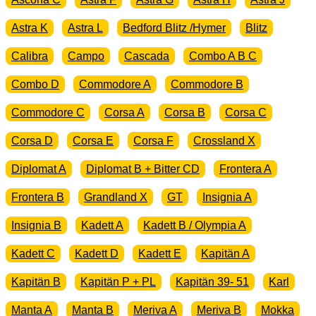
Astra K
Astra L
Bedford Blitz /Hymer
Blitz
Calibra
Campo
Cascada
Combo A B C
Combo D
Commodore A
Commodore B
Commodore C
Corsa A
Corsa B
Corsa C
Corsa D
Corsa E
Corsa F
Crossland X
Diplomat A
Diplomat B + Bitter CD
Frontera A
Frontera B
Grandland X
GT
Insignia A
Insignia B
Kadett A
Kadett B / Olympia A
Kadett C
Kadett D
Kadett E
Kapitän A
Kapitän B
Kapitän P + PL
Kapitän 39- 51
Karl
Manta A
Manta B
Meriva A
Meriva B
Mokka