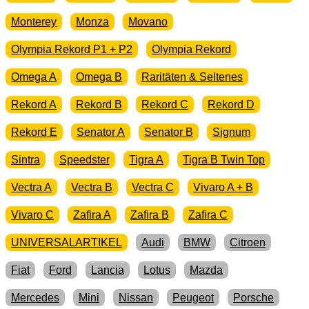
Monterey
Monza
Movano
Olympia Rekord P1 + P2
Olympia Rekord
Omega A
Omega B
Raritäten & Seltenes
Rekord A
Rekord B
Rekord C
Rekord D
Rekord E
Senator A
Senator B
Signum
Sintra
Speedster
Tigra A
Tigra B Twin Top
Vectra A
Vectra B
Vectra C
Vivaro A + B
Vivaro C
Zafira A
Zafira B
Zafira C
UNIVERSALARTIKEL
Audi
BMW
Citroen
Fiat
Ford
Lancia
Lotus
Mazda
Mercedes
Mini
Nissan
Peugeot
Porsche