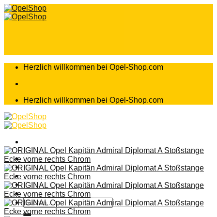
Zum
Inhalt
springen
Herzlich willkommen bei Opel-Shop.com
Herzlich willkommen bei Opel-Shop.com
Home
Shop
Teileanfrage
Teileliste
Suchen
nach: