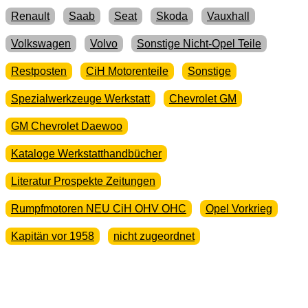
Renault
Saab
Seat
Skoda
Vauxhall
Volkswagen
Volvo
Sonstige Nicht-Opel Teile
Restposten
CiH Motorenteile
Sonstige
Spezialwerkzeuge Werkstatt
Chevrolet GM
GM Chevrolet Daewoo
Kataloge Werkstatthandbücher
Literatur Prospekte Zeitungen
Rumpfmotoren NEU CiH OHV OHC
Opel Vorkrieg
Kapitän vor 1958
nicht zugeordnet