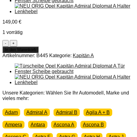
149,00
€
1 vorrätig
ORIGINAL
Opel
In den Warenkorb
Kapitän
Artikelnummer:
B445
Kategorie:
Kapitän A
Admiral
Diplomat
A
Stoßstange
Ecke
vorne
rechts
Unsere Kategorien: Wählen Sie Ihr Automodell, Marke und
Chrom
vieles mehr:
Menge
Adam
Admiral A
Admiral B
Agila A + B
Ampera
Antara
Ascona A
Ascona B
Ascona C
Astra F
Astra G
Astra H
Astra J