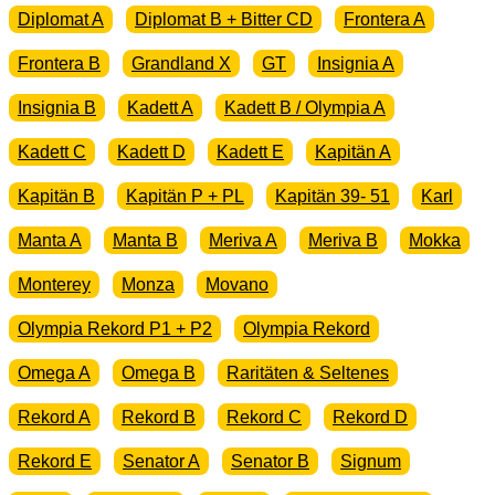
Diplomat A
Diplomat B + Bitter CD
Frontera A
Frontera B
Grandland X
GT
Insignia A
Insignia B
Kadett A
Kadett B / Olympia A
Kadett C
Kadett D
Kadett E
Kapitän A
Kapitän B
Kapitän P + PL
Kapitän 39- 51
Karl
Manta A
Manta B
Meriva A
Meriva B
Mokka
Monterey
Monza
Movano
Olympia Rekord P1 + P2
Olympia Rekord
Omega A
Omega B
Raritäten & Seltenes
Rekord A
Rekord B
Rekord C
Rekord D
Rekord E
Senator A
Senator B
Signum