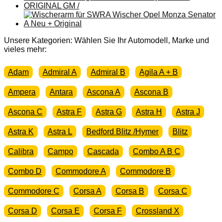
Unsere Kategorien: Wählen Sie Ihr Automodell, Marke und
vieles mehr:
Adam
Admiral A
Admiral B
Agila A + B
Ampera
Antara
Ascona A
Ascona B
Ascona C
Astra F
Astra G
Astra H
Astra J
Astra K
Astra L
Bedford Blitz /Hymer
Blitz
Calibra
Campo
Cascada
Combo A B C
Combo D
Commodore A
Commodore B
Commodore C
Corsa A
Corsa B
Corsa C
Corsa D
Corsa E
Corsa F
Crossland X