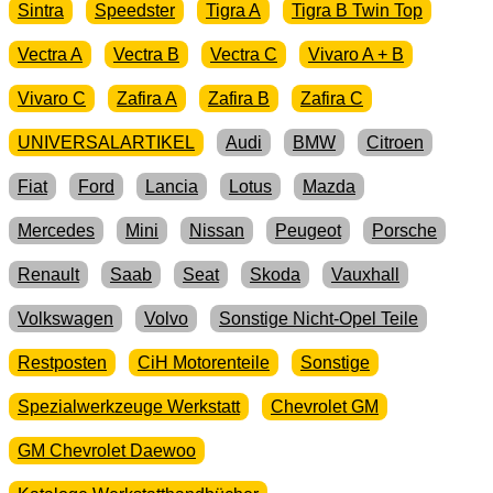
Sintra
Speedster
Tigra A
Tigra B Twin Top
Vectra A
Vectra B
Vectra C
Vivaro A + B
Vivaro C
Zafira A
Zafira B
Zafira C
UNIVERSALARTIKEL
Audi
BMW
Citroen
Fiat
Ford
Lancia
Lotus
Mazda
Mercedes
Mini
Nissan
Peugeot
Porsche
Renault
Saab
Seat
Skoda
Vauxhall
Volkswagen
Volvo
Sonstige Nicht-Opel Teile
Restposten
CiH Motorenteile
Sonstige
Spezialwerkzeuge Werkstatt
Chevrolet GM
GM Chevrolet Daewoo