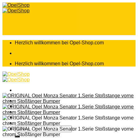
Zum
Inhalt
springen
Herzlich willkommen bei Opel-Shop.com
Herzlich willkommen bei Opel-Shop.com
Home
Shop
Teileanfrage
Teileliste
Suchen
nach: