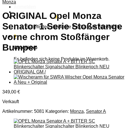
Monza
Anmelden
ORIGINAL Opel Monza
Warenkorb /
0,00
€
0
Senator 1.Serie Stoßstange
Es befinden sich keine Produkte im Warenkorb.
vorne chrom Stoßfänger
0
Bumper
Warenkorb
Es befinden sich keine Produkte im Warenkorb.
349,00
€
Verkauft
Artikelnummer:
5081
Kategorien:
Monza
,
Senator A