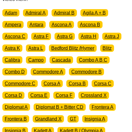
auch
16V
Adam
Admiral A
Admiral B
Agila A + B
Menge
Ampera
Antara
Ascona A
Ascona B
Ascona C
Astra F
Astra G
Astra H
Astra J
Astra K
Astra L
Bedford Blitz /Hymer
Blitz
Calibra
Campo
Cascada
Combo A B C
Combo D
Commodore A
Commodore B
Commodore C
Corsa A
Corsa B
Corsa C
Corsa D
Corsa E
Corsa F
Crossland X
Diplomat A
Diplomat B + Bitter CD
Frontera A
Frontera B
Grandland X
GT
Insignia A
Insignia B
Kadett A
Kadett B / Olympia A