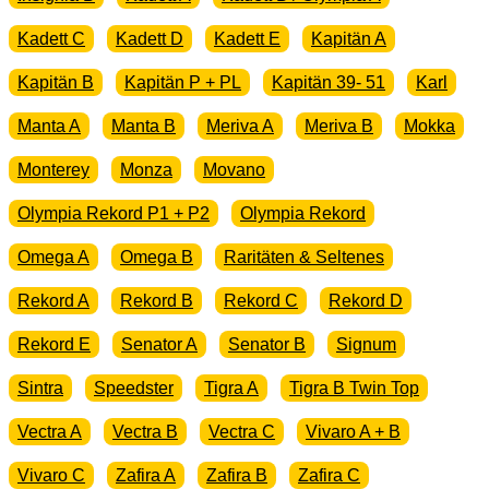
Kadett C
Kadett D
Kadett E
Kapitän A
Kapitän B
Kapitän P + PL
Kapitän 39- 51
Karl
Manta A
Manta B
Meriva A
Meriva B
Mokka
Monterey
Monza
Movano
Olympia Rekord P1 + P2
Olympia Rekord
Omega A
Omega B
Raritäten & Seltenes
Rekord A
Rekord B
Rekord C
Rekord D
Rekord E
Senator A
Senator B
Signum
Sintra
Speedster
Tigra A
Tigra B Twin Top
Vectra A
Vectra B
Vectra C
Vivaro A + B
Vivaro C
Zafira A
Zafira B
Zafira C