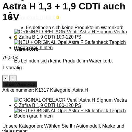
Astra H 1,3 + 1,9 CDTi auch
Anmelden
16V
Warenkorb /
0,00
€
0
Es befinden sich keine Produkte im Warenkorb.
0
Warenkorb
79,00
€
Es befinden sich keine Produkte im Warenkorb.
1 vorrätig
ORIGINAL
OPEL
In den Warenkorb
Sensor
Artikelnummer:
K1317
Kategorie:
Astra H
Saugrohrdruck
Ladedruck
Astra
H
1,3
+
1,9
Unsere Kategorien: Wählen Sie Ihr Automodell, Marke und
CDTi
vieles mehr: