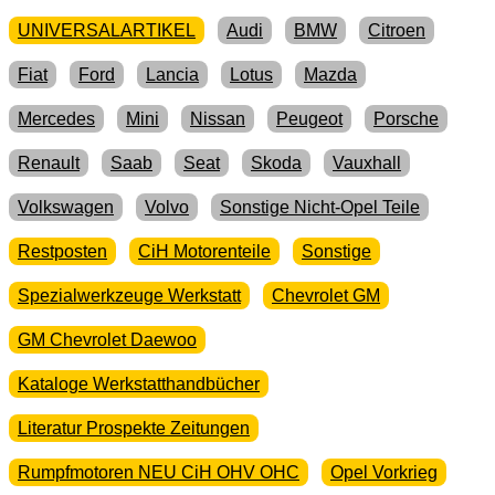
UNIVERSALARTIKEL
Audi
BMW
Citroen
Fiat
Ford
Lancia
Lotus
Mazda
Mercedes
Mini
Nissan
Peugeot
Porsche
Renault
Saab
Seat
Skoda
Vauxhall
Volkswagen
Volvo
Sonstige Nicht-Opel Teile
Restposten
CiH Motorenteile
Sonstige
Spezialwerkzeuge Werkstatt
Chevrolet GM
GM Chevrolet Daewoo
Kataloge Werkstatthandbücher
Literatur Prospekte Zeitungen
Rumpfmotoren NEU CiH OHV OHC
Opel Vorkrieg