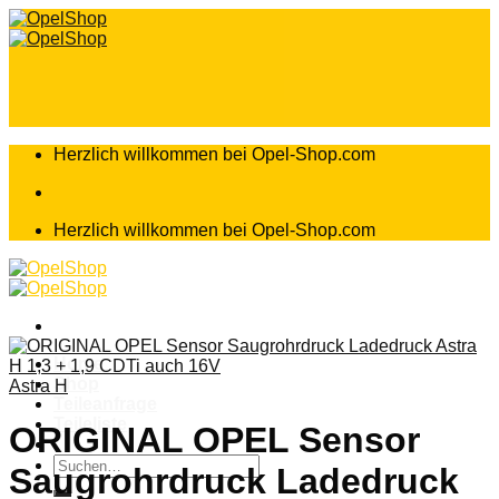
Zum
Inhalt
springen
Herzlich willkommen bei Opel-Shop.com
Herzlich willkommen bei Opel-Shop.com
Home
Shop
Astra H
Teileanfrage
Teileliste
ORIGINAL OPEL Sensor
Suchen
Saugrohrdruck Ladedruck
nach: