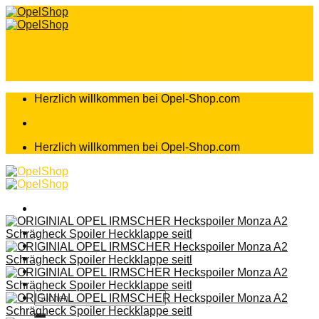
Zum
Inhalt
springen
Herzlich willkommen bei Opel-Shop.com
Herzlich willkommen bei Opel-Shop.com
Home
Shop
Teileanfrage
Teileliste
Suchen
nach: