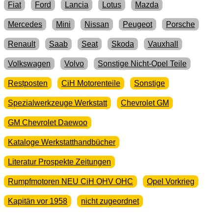
Fiat
Ford
Lancia
Lotus
Mazda
Mercedes
Mini
Nissan
Peugeot
Porsche
Renault
Saab
Seat
Skoda
Vauxhall
Volkswagen
Volvo
Sonstige Nicht-Opel Teile
Restposten
CiH Motorenteile
Sonstige
Spezialwerkzeuge Werkstatt
Chevrolet GM
GM Chevrolet Daewoo
Kataloge Werkstatthandbücher
Literatur Prospekte Zeitungen
Rumpfmotoren NEU CiH OHV OHC
Opel Vorkrieg
Kapitän vor 1958
nicht zugeordnet