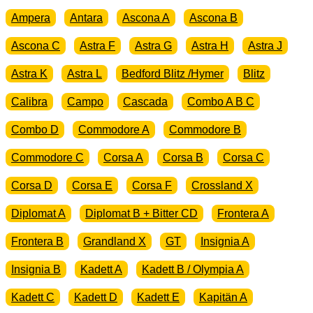
Ampera
Antara
Ascona A
Ascona B
Ascona C
Astra F
Astra G
Astra H
Astra J
Astra K
Astra L
Bedford Blitz /Hymer
Blitz
Calibra
Campo
Cascada
Combo A B C
Combo D
Commodore A
Commodore B
Commodore C
Corsa A
Corsa B
Corsa C
Corsa D
Corsa E
Corsa F
Crossland X
Diplomat A
Diplomat B + Bitter CD
Frontera A
Frontera B
Grandland X
GT
Insignia A
Insignia B
Kadett A
Kadett B / Olympia A
Kadett C
Kadett D
Kadett E
Kapitän A