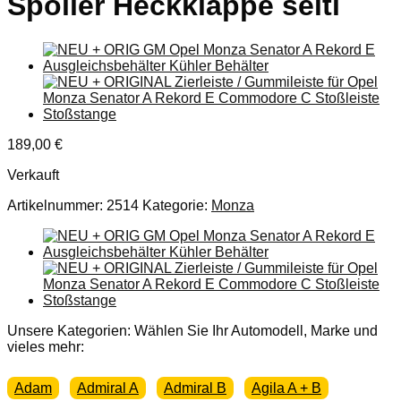
Spoiler Heckklappe seitl
189,00
€
Verkauft
Artikelnummer:
2514
Kategorie:
Monza
Unsere Kategorien: Wählen Sie Ihr Automodell, Marke und
vieles mehr:
Adam
Admiral A
Admiral B
Agila A + B