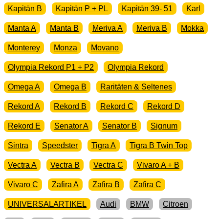
Kapitän B
Kapitän P + PL
Kapitän 39- 51
Karl
Manta A
Manta B
Meriva A
Meriva B
Mokka
Monterey
Monza
Movano
Olympia Rekord P1 + P2
Olympia Rekord
Omega A
Omega B
Raritäten & Seltenes
Rekord A
Rekord B
Rekord C
Rekord D
Rekord E
Senator A
Senator B
Signum
Sintra
Speedster
Tigra A
Tigra B Twin Top
Vectra A
Vectra B
Vectra C
Vivaro A + B
Vivaro C
Zafira A
Zafira B
Zafira C
UNIVERSALARTIKEL
Audi
BMW
Citroen