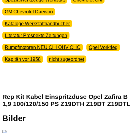
GM Chevrolet Daewoo
Kataloge Werkstatthandbücher
Literatur Prospekte Zeitungen
Rumpfmotoren NEU CiH OHV OHC
Opel Vorkrieg
Kapitän vor 1958
nicht zugeordnet
Rep Kit Kabel Einspritzdüse Opel Zafira B
1,9 100/120/150 PS Z19DTH Z19DT Z19DTL
Bilder