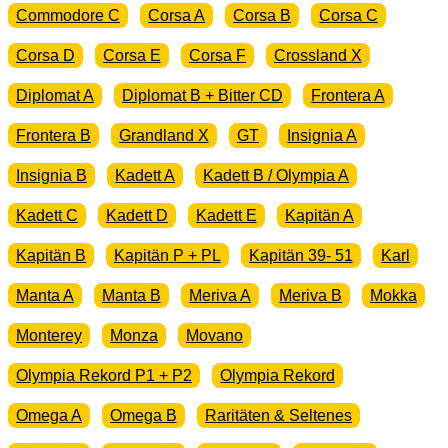
Commodore C
Corsa A
Corsa B
Corsa C
Corsa D
Corsa E
Corsa F
Crossland X
Diplomat A
Diplomat B + Bitter CD
Frontera A
Frontera B
Grandland X
GT
Insignia A
Insignia B
Kadett A
Kadett B / Olympia A
Kadett C
Kadett D
Kadett E
Kapitän A
Kapitän B
Kapitän P + PL
Kapitän 39- 51
Karl
Manta A
Manta B
Meriva A
Meriva B
Mokka
Monterey
Monza
Movano
Olympia Rekord P1 + P2
Olympia Rekord
Omega A
Omega B
Raritäten & Seltenes