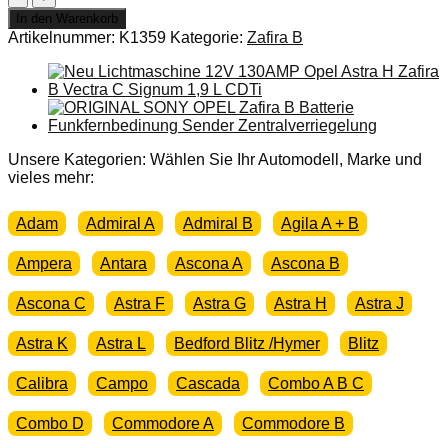
Kit
In den Warenkorb
Kabel
Artikelnummer:
K1359
Kategorie:
Zafira B
Einspritzdüse
Opel
Zafira
B
1,9
100/120/150
PS
Unsere Kategorien: Wählen Sie Ihr Automodell, Marke und
Z19DTH
vieles mehr:
Z19DT
Z19DTL
Adam
Admiral A
Admiral B
Agila A + B
Menge
Ampera
Antara
Ascona A
Ascona B
Ascona C
Astra F
Astra G
Astra H
Astra J
Astra K
Astra L
Bedford Blitz /Hymer
Blitz
Calibra
Campo
Cascada
Combo A B C
Combo D
Commodore A
Commodore B