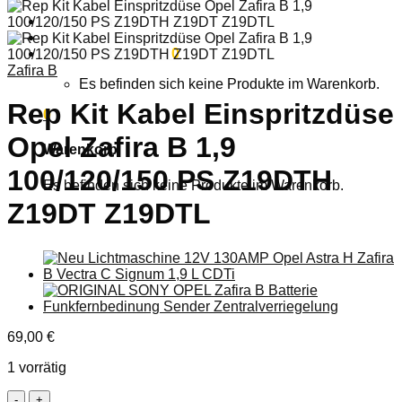
Anmelden
Warenkorb /
0,00
€
0
Zafira B
Es befinden sich keine Produkte im Warenkorb.
Rep Kit Kabel Einspritzdüse
0
Opel Zafira B 1,9
Warenkorb
100/120/150 PS Z19DTH
Es befinden sich keine Produkte im Warenkorb.
Z19DT Z19DTL
69,00
€
1 vorrätig
Rep