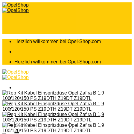
Zum
Inhalt
springen
Herzlich willkommen bei Opel-Shop.com
Herzlich willkommen bei Opel-Shop.com
Home
Shop
Teileanfrage
Teileliste
Suchen
nach: