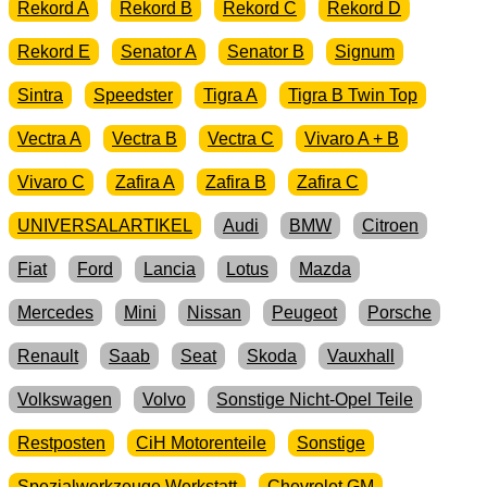
Rekord A
Rekord B
Rekord C
Rekord D
Rekord E
Senator A
Senator B
Signum
Sintra
Speedster
Tigra A
Tigra B Twin Top
Vectra A
Vectra B
Vectra C
Vivaro A + B
Vivaro C
Zafira A
Zafira B
Zafira C
UNIVERSALARTIKEL
Audi
BMW
Citroen
Fiat
Ford
Lancia
Lotus
Mazda
Mercedes
Mini
Nissan
Peugeot
Porsche
Renault
Saab
Seat
Skoda
Vauxhall
Volkswagen
Volvo
Sonstige Nicht-Opel Teile
Restposten
CiH Motorenteile
Sonstige
Spezialwerkzeuge Werkstatt
Chevrolet GM