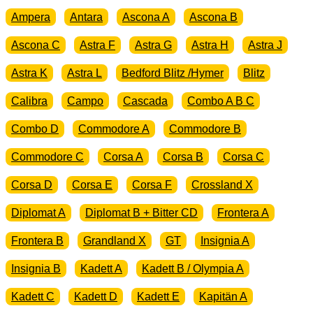
Ampera
Antara
Ascona A
Ascona B
Ascona C
Astra F
Astra G
Astra H
Astra J
Astra K
Astra L
Bedford Blitz /Hymer
Blitz
Calibra
Campo
Cascada
Combo A B C
Combo D
Commodore A
Commodore B
Commodore C
Corsa A
Corsa B
Corsa C
Corsa D
Corsa E
Corsa F
Crossland X
Diplomat A
Diplomat B + Bitter CD
Frontera A
Frontera B
Grandland X
GT
Insignia A
Insignia B
Kadett A
Kadett B / Olympia A
Kadett C
Kadett D
Kadett E
Kapitän A