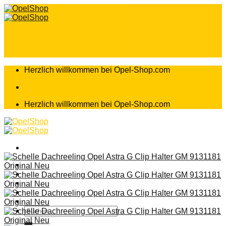
Zum
Inhalt
springen
Herzlich willkommen bei Opel-Shop.com
Herzlich willkommen bei Opel-Shop.com
Home
Shop
Teileanfrage
Teileliste
Suchen
nach: