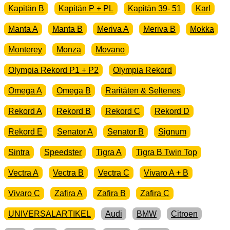
Kapitän B
Kapitän P + PL
Kapitän 39- 51
Karl
Manta A
Manta B
Meriva A
Meriva B
Mokka
Monterey
Monza
Movano
Olympia Rekord P1 + P2
Olympia Rekord
Omega A
Omega B
Raritäten & Seltenes
Rekord A
Rekord B
Rekord C
Rekord D
Rekord E
Senator A
Senator B
Signum
Sintra
Speedster
Tigra A
Tigra B Twin Top
Vectra A
Vectra B
Vectra C
Vivaro A + B
Vivaro C
Zafira A
Zafira B
Zafira C
UNIVERSALARTIKEL
Audi
BMW
Citroen