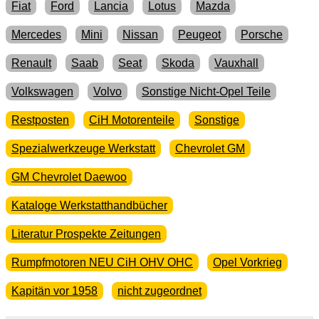
Fiat
Ford
Lancia
Lotus
Mazda
Mercedes
Mini
Nissan
Peugeot
Porsche
Renault
Saab
Seat
Skoda
Vauxhall
Volkswagen
Volvo
Sonstige Nicht-Opel Teile
Restposten
CiH Motorenteile
Sonstige
Spezialwerkzeuge Werkstatt
Chevrolet GM
GM Chevrolet Daewoo
Kataloge Werkstatthandbücher
Literatur Prospekte Zeitungen
Rumpfmotoren NEU CiH OHV OHC
Opel Vorkrieg
Kapitän vor 1958
nicht zugeordnet