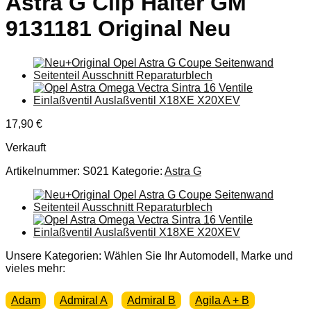
Astra G Clip Halter GM
9131181 Original Neu
17,90
€
Verkauft
Artikelnummer:
S021
Kategorie:
Astra G
Unsere Kategorien: Wählen Sie Ihr Automodell, Marke und
vieles mehr:
Adam
Admiral A
Admiral B
Agila A + B