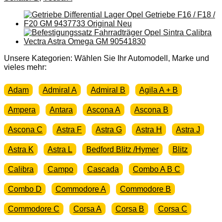
Unsere Kategorien: Wählen Sie Ihr Automodell, Marke und
vieles mehr:
Adam
Admiral A
Admiral B
Agila A + B
Ampera
Antara
Ascona A
Ascona B
Ascona C
Astra F
Astra G
Astra H
Astra J
Astra K
Astra L
Bedford Blitz /Hymer
Blitz
Calibra
Campo
Cascada
Combo A B C
Combo D
Commodore A
Commodore B
Commodore C
Corsa A
Corsa B
Corsa C