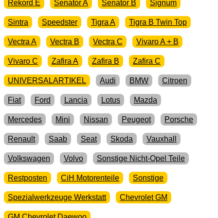
Rekord E
Senator A
Senator B
Signum
Sintra
Speedster
Tigra A
Tigra B Twin Top
Vectra A
Vectra B
Vectra C
Vivaro A + B
Vivaro C
Zafira A
Zafira B
Zafira C
UNIVERSALARTIKEL
Audi
BMW
Citroen
Fiat
Ford
Lancia
Lotus
Mazda
Mercedes
Mini
Nissan
Peugeot
Porsche
Renault
Saab
Seat
Skoda
Vauxhall
Volkswagen
Volvo
Sonstige Nicht-Opel Teile
Restposten
CiH Motorenteile
Sonstige
Spezialwerkzeuge Werkstatt
Chevrolet GM
GM Chevrolet Daewoo