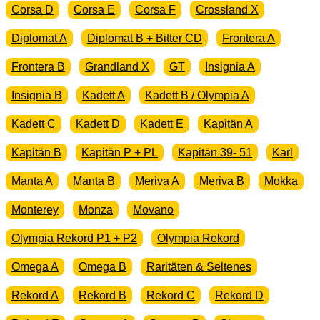
Corsa D
Corsa E
Corsa F
Crossland X
Diplomat A
Diplomat B + Bitter CD
Frontera A
Frontera B
Grandland X
GT
Insignia A
Insignia B
Kadett A
Kadett B / Olympia A
Kadett C
Kadett D
Kadett E
Kapitän A
Kapitän B
Kapitän P + PL
Kapitän 39- 51
Karl
Manta A
Manta B
Meriva A
Meriva B
Mokka
Monterey
Monza
Movano
Olympia Rekord P1 + P2
Olympia Rekord
Omega A
Omega B
Raritäten & Seltenes
Rekord A
Rekord B
Rekord C
Rekord D