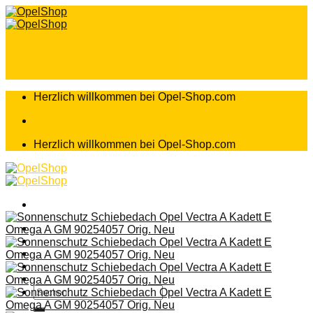
Zum
Inhalt
springen
Herzlich willkommen bei Opel-Shop.com
Herzlich willkommen bei Opel-Shop.com
Home
Shop
Teileanfrage
Teileliste
Suchen
nach: