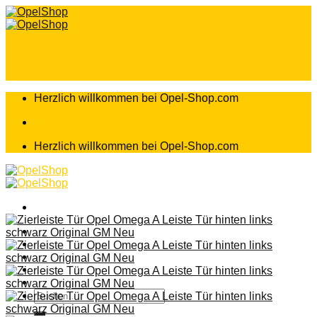
Zum
Inhalt
springen
Herzlich willkommen bei Opel-Shop.com
Herzlich willkommen bei Opel-Shop.com
Home
Shop
Teileanfrage
Teileliste
Suchen
nach: