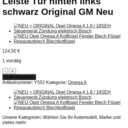
Leiste Tür hinten links
schwarz Original GM Neu
124,50
€
1 vorrätig
Zierleiste
Tür
In den Warenkorb
Opel
Artikelnummer:
Y552
Kategorie:
Omega A
Omega
A
Leiste
Tür
hinten
links
schwarz
Unsere Kategorien: Wählen Sie Ihr Automodell, Marke und
Original
vieles mehr:
GM