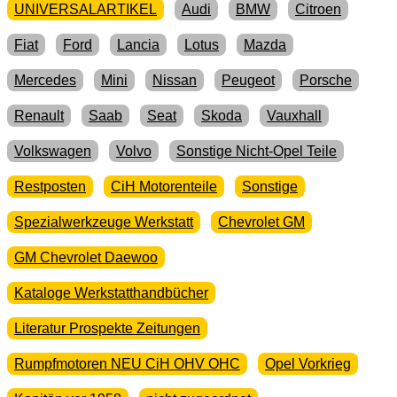
UNIVERSALARTIKEL
Audi
BMW
Citroen
Fiat
Ford
Lancia
Lotus
Mazda
Mercedes
Mini
Nissan
Peugeot
Porsche
Renault
Saab
Seat
Skoda
Vauxhall
Volkswagen
Volvo
Sonstige Nicht-Opel Teile
Restposten
CiH Motorenteile
Sonstige
Spezialwerkzeuge Werkstatt
Chevrolet GM
GM Chevrolet Daewoo
Kataloge Werkstatthandbücher
Literatur Prospekte Zeitungen
Rumpfmotoren NEU CiH OHV OHC
Opel Vorkrieg