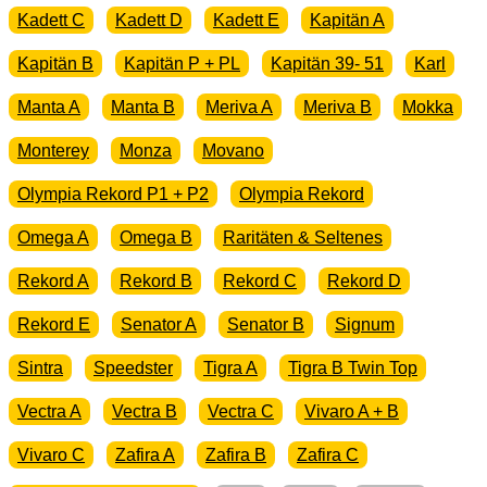
Kadett C
Kadett D
Kadett E
Kapitän A
Kapitän B
Kapitän P + PL
Kapitän 39- 51
Karl
Manta A
Manta B
Meriva A
Meriva B
Mokka
Monterey
Monza
Movano
Olympia Rekord P1 + P2
Olympia Rekord
Omega A
Omega B
Raritäten & Seltenes
Rekord A
Rekord B
Rekord C
Rekord D
Rekord E
Senator A
Senator B
Signum
Sintra
Speedster
Tigra A
Tigra B Twin Top
Vectra A
Vectra B
Vectra C
Vivaro A + B
Vivaro C
Zafira A
Zafira B
Zafira C