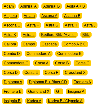
Neu
Adam
Admiral A
Admiral B
Agila A + B
Menge
Ampera
Antara
Ascona A
Ascona B
Ascona C
Astra F
Astra G
Astra H
Astra J
Astra K
Astra L
Bedford Blitz /Hymer
Blitz
Calibra
Campo
Cascada
Combo A B C
Combo D
Commodore A
Commodore B
Commodore C
Corsa A
Corsa B
Corsa C
Corsa D
Corsa E
Corsa F
Crossland X
Diplomat A
Diplomat B + Bitter CD
Frontera A
Frontera B
Grandland X
GT
Insignia A
Insignia B
Kadett A
Kadett B / Olympia A