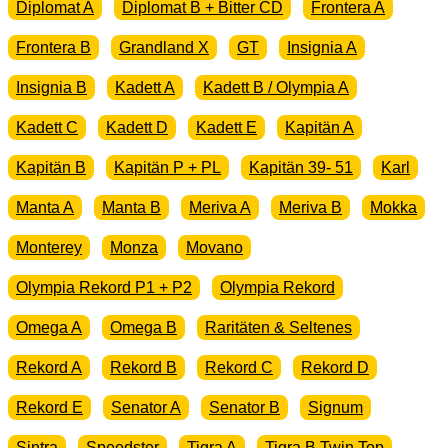
Diplomat A
Diplomat B + Bitter CD
Frontera A
Frontera B
Grandland X
GT
Insignia A
Insignia B
Kadett A
Kadett B / Olympia A
Kadett C
Kadett D
Kadett E
Kapitän A
Kapitän B
Kapitän P + PL
Kapitän 39- 51
Karl
Manta A
Manta B
Meriva A
Meriva B
Mokka
Monterey
Monza
Movano
Olympia Rekord P1 + P2
Olympia Rekord
Omega A
Omega B
Raritäten & Seltenes
Rekord A
Rekord B
Rekord C
Rekord D
Rekord E
Senator A
Senator B
Signum
Sintra
Speedster
Tigra A
Tigra B Twin Top