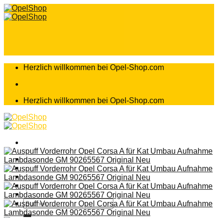
Zum
Inhalt
springen
Herzlich willkommen bei Opel-Shop.com
Herzlich willkommen bei Opel-Shop.com
Home
Shop
Teileanfrage
Teileliste
Suchen
nach: