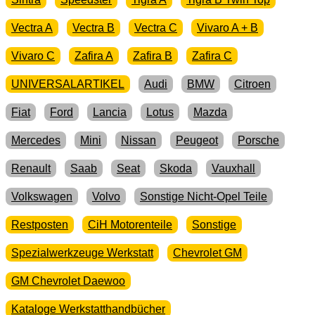
Vectra A
Vectra B
Vectra C
Vivaro A + B
Vivaro C
Zafira A
Zafira B
Zafira C
UNIVERSALARTIKEL
Audi
BMW
Citroen
Fiat
Ford
Lancia
Lotus
Mazda
Mercedes
Mini
Nissan
Peugeot
Porsche
Renault
Saab
Seat
Skoda
Vauxhall
Volkswagen
Volvo
Sonstige Nicht-Opel Teile
Restposten
CiH Motorenteile
Sonstige
Spezialwerkzeuge Werkstatt
Chevrolet GM
GM Chevrolet Daewoo
Kataloge Werkstatthandbücher