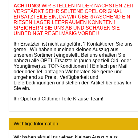
ACHTUNG!
WIR STELLEN IN DER NÄCHSTEN ZEIT
VERSTÄRKT SEHR SELTENE OPEL ORIGINAL
ERSATZTEILE EIN, DA WIR ÜBERRASCHEND EIN
RIESEN LAGER LEERRÄUMEN KONNTEN !
SPEICHERN SIE UNS AB UND SCHAUEN SIE
UNBEDINGT REGELMÄßIG VORBEI !
Ihr Ersatzteil ist nicht aufgeführt ? Kontaktieren Sie uns
gerne ! Wir haben nur einen kleinen Auszug aus
unserem Sortiment eingestellt. Bei uns erhalten Sie
nahezu alle OPEL Ersatzteile (auch speziell Old- oder
Youngtimer) zu TOP-Konditionen !!! Einfach per Mail
oder oder Tel. anfragen.Wir beraten Sie gerne und
umgehend zu Preis , Verfügbarkeit und
Lieferbedingungen und stellen den Artikel bei ebay für
Sie ein.
Ihr Opel und Oldtimer Teile Krause Team!
Wichtige Information
Wir haben aktuell nur einen kleinen Auszug aus