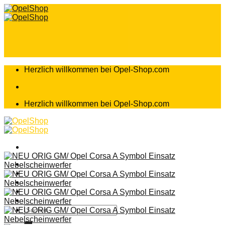
Zum
Inhalt
springen
Herzlich willkommen bei Opel-Shop.com
Herzlich willkommen bei Opel-Shop.com
Home
Shop
Teileanfrage
Teileliste
Suchen
nach: