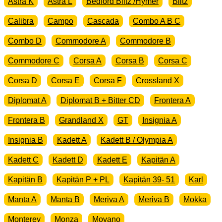
Astra K
Astra L
Bedford Blitz /Hymer
Blitz
Calibra
Campo
Cascada
Combo A B C
Combo D
Commodore A
Commodore B
Commodore C
Corsa A
Corsa B
Corsa C
Corsa D
Corsa E
Corsa F
Crossland X
Diplomat A
Diplomat B + Bitter CD
Frontera A
Frontera B
Grandland X
GT
Insignia A
Insignia B
Kadett A
Kadett B / Olympia A
Kadett C
Kadett D
Kadett E
Kapitän A
Kapitän B
Kapitän P + PL
Kapitän 39- 51
Karl
Manta A
Manta B
Meriva A
Meriva B
Mokka
Monterey
Monza
Movano