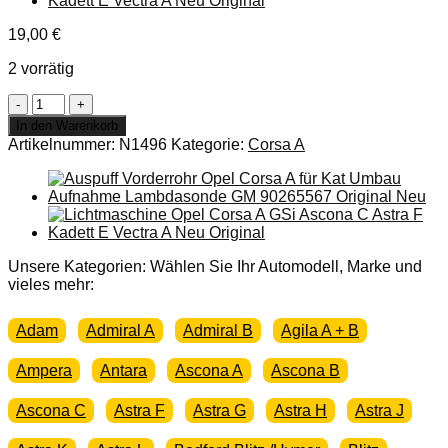
19,00
€
2 vorrätig
NEU
ORIG
In den Warenkorb
GM/
Artikelnummer:
N1496
Kategorie:
Corsa A
Opel
Corsa
A
Symbol
Einsatz
Nebelscheinwerfer
Menge
Unsere Kategorien: Wählen Sie Ihr Automodell, Marke und
vieles mehr:
Adam
Admiral A
Admiral B
Agila A + B
Ampera
Antara
Ascona A
Ascona B
Ascona C
Astra F
Astra G
Astra H
Astra J