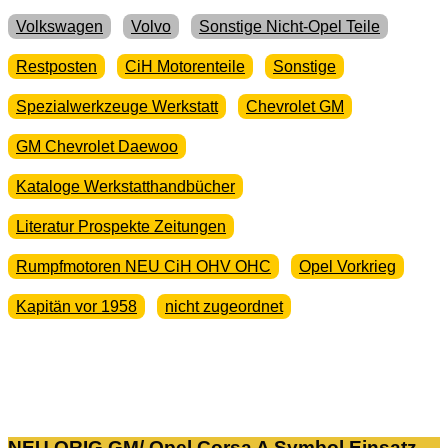
Volkswagen
Volvo
Sonstige Nicht-Opel Teile
Restposten
CiH Motorenteile
Sonstige
Spezialwerkzeuge Werkstatt
Chevrolet GM
GM Chevrolet Daewoo
Kataloge Werkstatthandbücher
Literatur Prospekte Zeitungen
Rumpfmotoren NEU CiH OHV OHC
Opel Vorkrieg
Kapitän vor 1958
nicht zugeordnet
NEU ORIG GM/ Opel Corsa A Symbol Einsatz