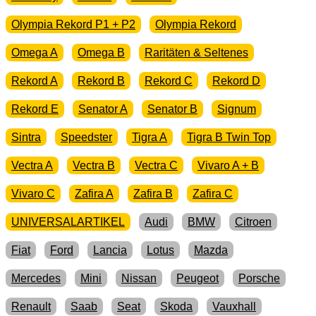
Olympia Rekord P1 + P2
Olympia Rekord
Omega A
Omega B
Raritäten & Seltenes
Rekord A
Rekord B
Rekord C
Rekord D
Rekord E
Senator A
Senator B
Signum
Sintra
Speedster
Tigra A
Tigra B Twin Top
Vectra A
Vectra B
Vectra C
Vivaro A + B
Vivaro C
Zafira A
Zafira B
Zafira C
UNIVERSALARTIKEL
Audi
BMW
Citroen
Fiat
Ford
Lancia
Lotus
Mazda
Mercedes
Mini
Nissan
Peugeot
Porsche
Renault
Saab
Seat
Skoda
Vauxhall