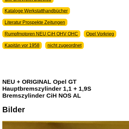
Kataloge Werkstatthandbücher
Literatur Prospekte Zeitungen
Rumpfmotoren NEU CiH OHV OHC
Opel Vorkrieg
Kapitän vor 1958
nicht zugeordnet
NEU + ORIGINAL Opel GT
Hauptbremszylinder 1,1 + 1,9S
Bremszylinder CiH NOS AL
Bilder