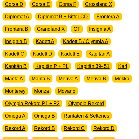
Corsa D
Corsa E
Corsa F
Crossland X
Diplomat A
Diplomat B + Bitter CD
Frontera A
Frontera B
Grandland X
GT
Insignia A
Insignia B
Kadett A
Kadett B / Olympia A
Kadett C
Kadett D
Kadett E
Kapitän A
Kapitän B
Kapitän P + PL
Kapitän 39- 51
Karl
Manta A
Manta B
Meriva A
Meriva B
Mokka
Monterey
Monza
Movano
Olympia Rekord P1 + P2
Olympia Rekord
Omega A
Omega B
Raritäten & Seltenes
Rekord A
Rekord B
Rekord C
Rekord D