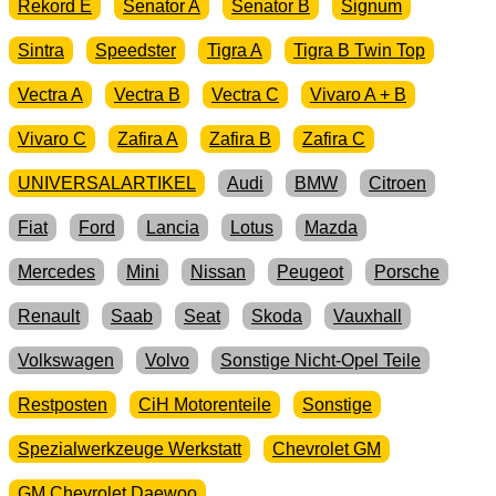
Rekord E
Senator A
Senator B
Signum
Sintra
Speedster
Tigra A
Tigra B Twin Top
Vectra A
Vectra B
Vectra C
Vivaro A + B
Vivaro C
Zafira A
Zafira B
Zafira C
UNIVERSALARTIKEL
Audi
BMW
Citroen
Fiat
Ford
Lancia
Lotus
Mazda
Mercedes
Mini
Nissan
Peugeot
Porsche
Renault
Saab
Seat
Skoda
Vauxhall
Volkswagen
Volvo
Sonstige Nicht-Opel Teile
Restposten
CiH Motorenteile
Sonstige
Spezialwerkzeuge Werkstatt
Chevrolet GM
GM Chevrolet Daewoo