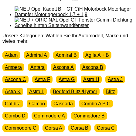
Unsere Kategorien: Wählen Sie Ihr Automodell, Marke und
vieles mehr:
Adam
Admiral A
Admiral B
Agila A + B
Ampera
Antara
Ascona A
Ascona B
Ascona C
Astra F
Astra G
Astra H
Astra J
Astra K
Astra L
Bedford Blitz /Hymer
Blitz
Calibra
Campo
Cascada
Combo A B C
Combo D
Commodore A
Commodore B
Commodore C
Corsa A
Corsa B
Corsa C