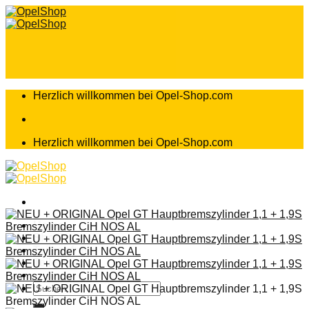
Zum
Inhalt
springen
Herzlich willkommen bei Opel-Shop.com
Herzlich willkommen bei Opel-Shop.com
Home
Shop
Teileanfrage
Teileliste
Suchen
nach: