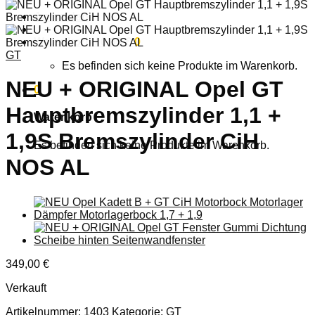
Anmelden
Warenkorb /
0,00
€
0
GT
Es befinden sich keine Produkte im Warenkorb.
NEU + ORIGINAL Opel GT
0
Hauptbremszylinder 1,1 +
Warenkorb
1,9S Bremszylinder CiH
Es befinden sich keine Produkte im Warenkorb.
NOS AL
349,00
€
Verkauft
Artikelnummer:
1403
Kategorie:
GT